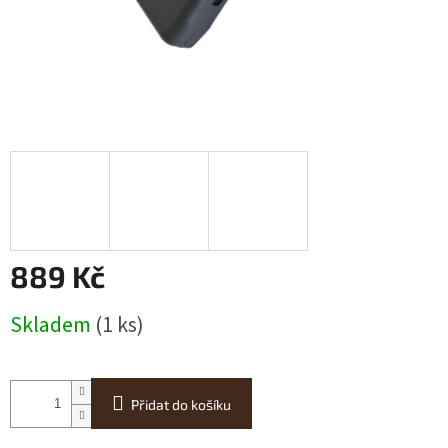
889 Kč
Měrná
Skladem
(1 ks)
cena:
Přidat do košíku