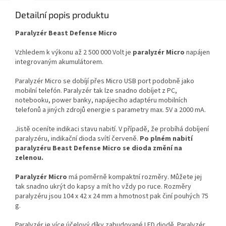
Detailní popis produktu
Paralyzér Beast Defense Micro
Vzhledem k výkonu až 2 500 000 Volt je
paralyzér Micro
napájen
integrovaným akumulátorem.
Paralyzér Micro se dobíjí přes Micro USB port podobně jako
mobilní telefón. Paralyzér tak lze snadno dobíjet z PC,
notebooku, power banky, napájecího adaptéru mobilních
telefonů a jiných zdrojů energie s parametry max. 5V a 2000 mA.
Jistě oceníte indikaci stavu nabití. V případě, že probíhá dobíjení
paralyzéru, indikační dioda svítí červeně.
Po plném nabití
paralyzéru Beast Defense Micro se dioda změní na
zelenou.
Paralyzér Micro
má poměrně kompaktní rozměry. Můžete jej
tak snadno ukrýt do kapsy a mít ho vždy po ruce. Rozměry
paralyzéru jsou 104 x 42 x 24 mm a hmotnost pak činí pouhých 75
g.
Paralyzér je více účelový díky zabudované LED diodě. Paralyzér