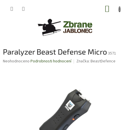
Přejít
NÁKUP
na
obsah
KOŠÍK
Paralyzer Beast Defense Micro
3571
Průměrné
Neohodnoceno
Podrobnosti hodnocení
Značka:
BeastDefence
hodnocení
produktu
je
0,0
z
5
hvězdiček.