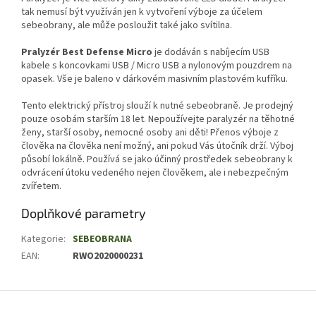
tak nemusí být využíván jen k vytvoření výboje za účelem
sebeobrany, ale může posloužit také jako svítilna.
Pralyzér Best Defense Micro
je dodáván s nabíjecím USB
kabele s koncovkami USB / Micro USB a nylonovým pouzdrem na
opasek. Vše je baleno v dárkovém masivním plastovém kufříku.
Tento elektrický přístroj slouží k nutné sebeobraně. Je prodejný
pouze osobám starším 18 let. Nepoužívejte paralyzér na těhotné
ženy, starší osoby, nemocné osoby ani děti! Přenos výboje z
člověka na člověka není možný, ani pokud Vás útočník drží. Výboj
působí lokálně. Používá se jako účinný prostředek sebeobrany k
odvrácení útoku vedeného nejen člověkem, ale i nebezpečným
zvířetem.
Doplňkové parametry
Kategorie
:
SEBEOBRANA
EAN
:
RWO2020000231
Z
á