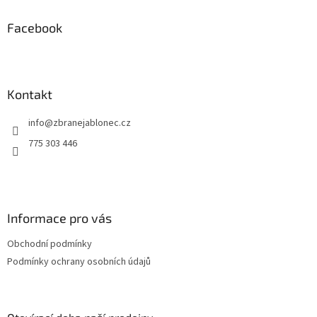
p
a
Facebook
t
í
Kontakt
info
@
zbranejablonec.cz
775 303 446
Informace pro vás
Obchodní podmínky
Podmínky ochrany osobních údajů