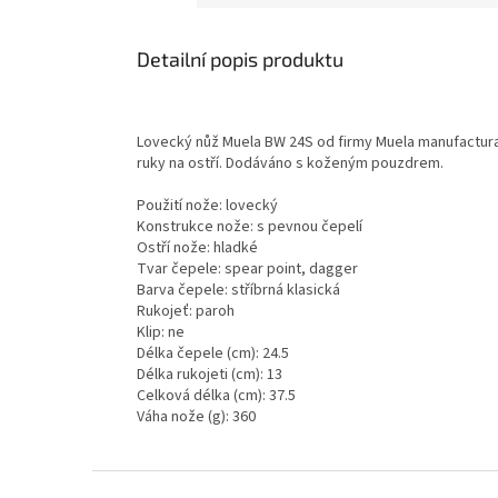
Detailní popis produktu
Lovecký nůž Muela BW 24S od firmy Muela manufacturas.
ruky na ostří. Dodáváno s koženým pouzdrem.
Použití nože: lovecký
Konstrukce nože: s pevnou čepelí
Ostří nože: hladké
Tvar čepele: spear point, dagger
Barva čepele: stříbrná klasická
Rukojeť: paroh
Klip: ne
Délka čepele (cm): 24.5
Délka rukojeti (cm): 13
Celková délka (cm): 37.5
Váha nože (g): 360
Z