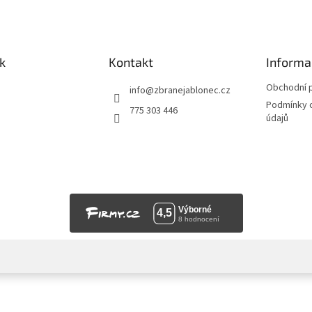
k
Kontakt
Informa
Obchodní 
info
@
zbranejablonec.cz
Podmínky 
775 303 446
údajů