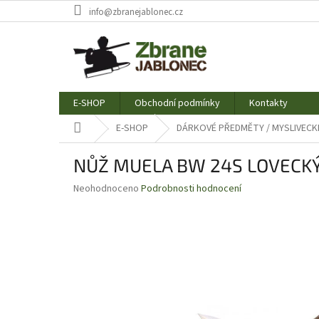
Přejít
info@zbranejablonec.cz
na
obsah
E-SHOP
Obchodní podmínky
Kontakty
Domů
E-SHOP
DÁRKOVÉ PŘEDMĚTY / MYSLIVECK
NŮŽ MUELA BW 24S LOVECK
Průměrné
Neohodnoceno
Podrobnosti hodnocení
hodnocení
produktu
je
0,0
z
5
hvězdiček.