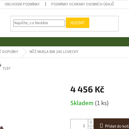
OBCHODNÍ PODMÍNKY
PODMÍNKY OCHRANY OSOBNÍCH ÚDAJŮ
HLEDAT
É DOPLŇKY
NŮŽ MUELA BW 24S LOVECKÝ
Ý
7197
4 456 Kč
Měrná
Skladem
(1 ks)
cena:
Přidat do koš