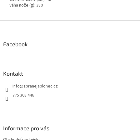
Váha nože (g): 380
Z
á
p
a
Facebook
t
í
Kontakt
info
@
zbranejablonec.cz
775 303 446
Informace pro vás
Obchodní podmínky