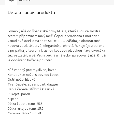
Popis
Diskuze
Detailní popis produktu
Lovecký nůž od španělské firmy Muela, který svou velikostí a
tvarem připomínám malý meč. Čepel je vyrobena z molibden
vanadiové oceli o tvrdosti 58 - 61 HRC. Záštita je oboustranná
kovová ve zlaté barvě, elegantně prohnutá. Rukojeť je z parohu
a její patka je tvořena krásnou kovovou plastikou hlavy divočáka
též ve zlaté barvě. Velmi pěkný umělecky zpracovaný nůž. K noži
je dodáváno kožené pouzdro.
Nůž vhodný pro: myslivce, lovce
Konstrukce nože: s pevnou čepelí
Ostří nože: hladké
Tvar čepele: spear point, dagger
Barva čepele: stříbrná klasická
Rukojeť: paroh
Klip: ne
Délka čepele (cm): 25.5
Délka rukojeti (cm): 15.5
Celková délka (cm): 41