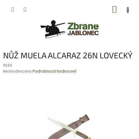
Přejít
NÁKUP
na
obsah
KOŠÍK
NŮŽ MUELA ALCARAZ 26N LOVECKÝ
9184
Průměrné
Neohodnoceno
Podrobnosti hodnocení
hodnocení
produktu
je
0,0
z
5
hvězdiček.