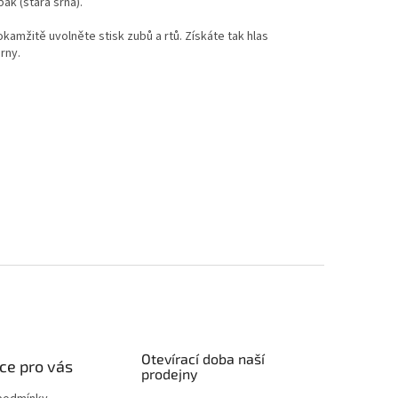
k (stará srna).
amžitě uvolněte stisk zubů a rtů. Získáte tak hlas
rny.
Otevírací doba naší
ce pro vás
prodejny