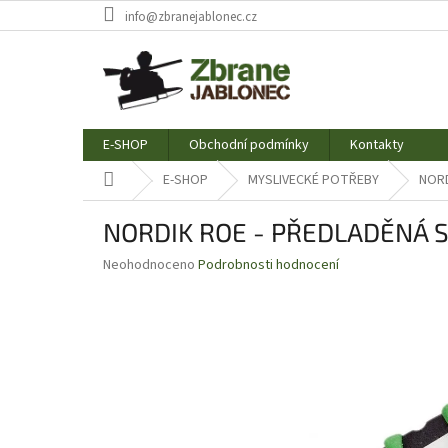
Přejít
info@zbranejablonec.cz
na
obsah
E-SHOP
Obchodní podmínky
Kontakty
Domů
E-SHOP
MYSLIVECKÉ POTŘEBY
NORD
NORDIK ROE - PŘEDLADĚNÁ 
Průměrné
Neohodnoceno
Podrobnosti hodnocení
hodnocení
produktu
je
0,0
z
5
hvězdiček.