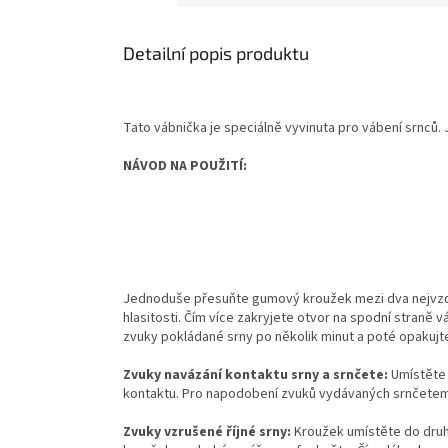
Detailní popis produktu
Tato vábnička je speciálně
vyvinuta pro
vábení
srnců
.
NÁVOD NA POUŽITÍ:
Jednoduše přesuňte gumový kroužek mezi dva nejvzdál
hlasitosti. Čím více zakryjete otvor na spodní straně 
zvuky pokládané srny po několik minut a poté opakujte
Zvuky navázání kontaktu srny a srnčete:
Umístěte 
kontaktu. Pro napodobení zvuků vydávaných srnčetem
Zvuky vzrušené říjné srny:
Kroužek umístěte do druh