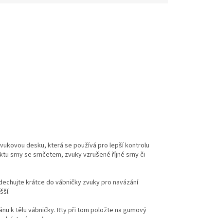
ukovou desku, která se používá pro lepší kontrolu
ktu srny se srnčetem, zvuky vzrušené říjné srny či
dechujte krátce do vábničky zvuky pro navázání
šší.
u k tělu vábničky. Rty při tom položte na gumový