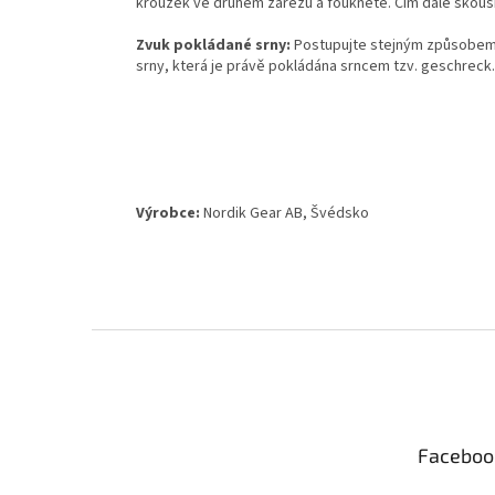
kroužek ve druhém zářezu a foukněte. Čím dále skous
Zvuk pokládané srny:
Postupujte stejným způsobem ja
srny, která je právě pokládána srncem tzv. geschreck. 
Výrobce:
Nordik
Gear
AB
,
Švédsko
Z
á
p
a
t
Faceboo
í