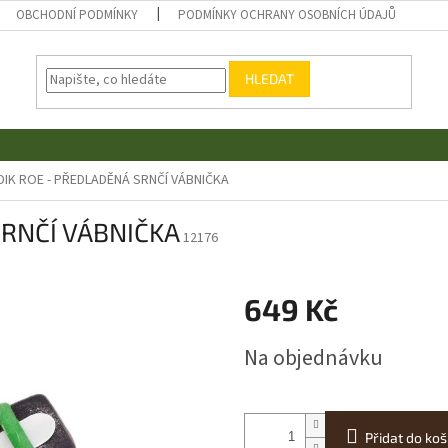
OBCHODNÍ PODMÍNKY
PODMÍNKY OCHRANY OSOBNÍCH ÚDAJŮ
HLEDAT
IK ROE - PŘEDLADĚNÁ SRNČÍ VÁBNIČKA
SRNČÍ VÁBNIČKA
12176
649 Kč
Měrná
Na objednávku
cena:
Přidat do koš