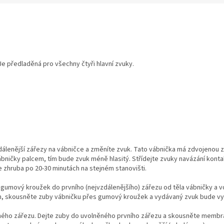
Je
předladěná
pro všechny čtyři hlavní
zvuky.
enější zářezy na vábničce a změníte zvuk. Tato vábnička má zdvojenou zv
vábničky palcem, tím bude zvuk méně hlasitý. Střídejte zvuky navázání konta
 zhruba po 20-30 minutách na stejném stanovišti.
gumový kroužek do prvního (nejvzdálenějšího) zářezu od těla vábničky a v
, skousněte zuby vábničku přes gumový kroužek a vydávaný zvuk bude vy
ého zářezu. Dejte zuby do uvolněného prvního zářezu a skousněte membrán