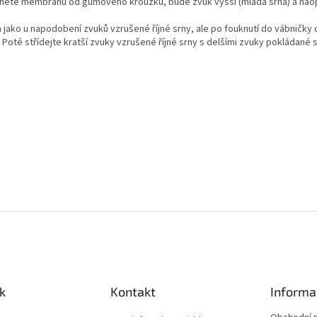
nete membránu od gumového kroužku, bude zvuk vyšší (mladá srna) a naopa
ko u napodobení zvuků vzrušené říjné srny, ale po fouknutí do vábničky ok
Poté střídejte kratší zvuky vzrušené říjné srny s delšími zvuky pokládané s
k
Kontakt
Informa