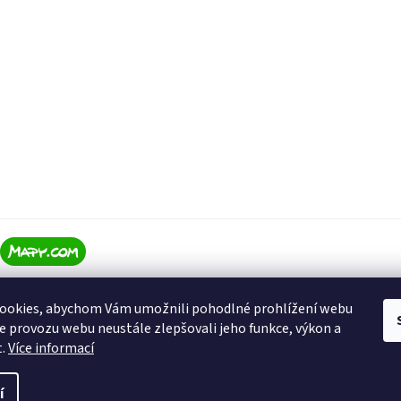
ookies, abychom Vám umožnili pohodlné prohlížení webu
ze provozu webu neustále zlepšovali jeho funkce, výkon a
t.
Více informací
í
ena.