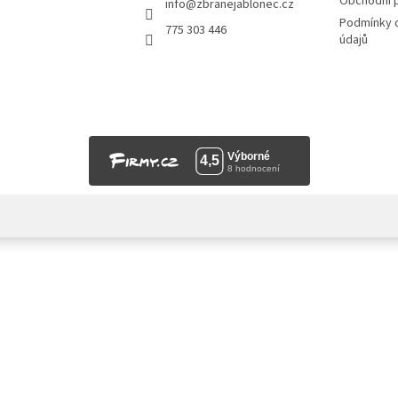
Obchodní 
info
@
zbranejablonec.cz
Podmínky 
775 303 446
údajů