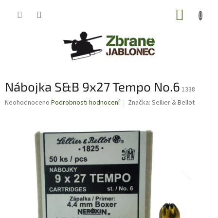
Přejít
NÁKUP
na
obsah
KOŠÍK
Nábojka S&B 9x27 Tempo No.6
1338
Průměrné
Neohodnoceno
Podrobnosti hodnocení
Značka:
Sellier & Bellot
hodnocení
produktu
je
0,0
z
5
hvězdiček.