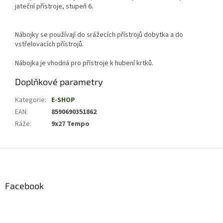
jateční přístroje, stupeň 6.
Nábojky se používají do srážecích přístrojů dobytka a do
vstřelovacích přístrojů.
Nábojka je vhodná pro přístroje k hubení krtků.
Doplňkové parametry
Kategorie
:
E-SHOP
EAN
:
8590690351862
Ráže
:
9x27 Tempo
Z
á
p
a
Facebook
t
í