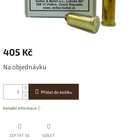
405 Kč
Měrná
Na objednávku
cena:
Přidat do košíku
Detailní informace
ZEPTAT SE
SDÍLET