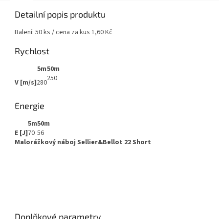
Detailní popis produktu
Balení: 50 ks / cena za kus 1,60 Kč
Rychlost
5m
50m
250
V [m/s]
280
Energie
5m
50m
E [J]
70
56
Malorážkový náboj Sellier&Bellot 22 Short
Doplňkové parametry