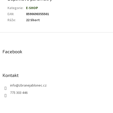
Kategorie
:
E-SHOP
EAN
:
8590690355501
Ráže
:
22 Short
Z
á
p
a
Facebook
t
í
Kontakt
info
@
zbranejablonec.cz
775 303 446