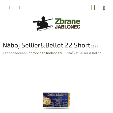
Přejít
NÁKUP
na
obsah
KOŠÍK
Náboj Sellier&Bellot 22 Short
1127
Průměrné
Neohodnoceno
Podrobnosti hodnocení
Značka:
Sellier & Bellot
hodnocení
produktu
je
0,0
z
5
hvězdiček.