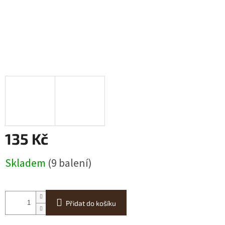
135 Kč
Měrná
Skladem
(9 balení)
cena:
Přidat do košíku