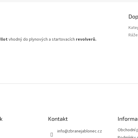
Dop
Kate
Ráže
llot
vhodný do plynových a startovacích
revolverů.
k
Kontakt
Informa
Obchodní 
info
@
zbranejablonec.cz
Podmínky 