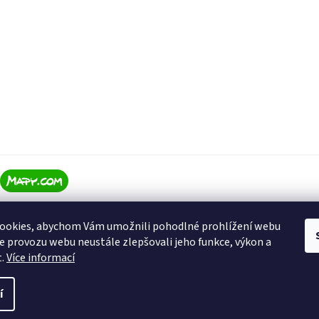
ookies, abychom Vám umožnili pohodlné prohlížení webu
ze provozu webu neustále zlepšovali jeho funkce, výkon a
t.
Více informací
í
ena.