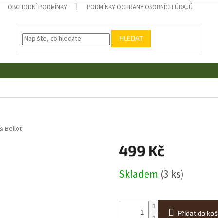
OBCHODNÍ PODMÍNKY
PODMÍNKY OCHRANY OSOBNÍCH ÚDAJŮ
HLEDAT
 & Bellot
499 Kč
Měrná
Skladem
(3 ks)
cena:
Přidat do koš