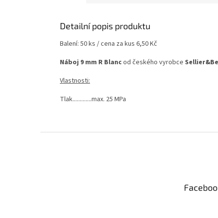
Detailní popis produktu
Balení: 50 ks / cena za kus 6,50 Kč
Náboj 9 mm R Blanc
od českého vyrobce
Sellier&Be
Vlastnosti:
Tlak.............max. 25 MPa
Z
á
p
a
t
Faceboo
í