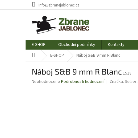
Přejít
info@zbranejablonec.cz
na
obsah
E-SHOP
Obchodní podmínky
Kontakty
Domů
E-SHOP
Náboj S&B 9 mm R Blanc
Náboj S&B 9 mm R Blanc
1518
Průměrné
Neohodnoceno
Podrobnosti hodnocení
Značka:
Sellier
hodnocení
produktu
je
0,0
z
5
hvězdiček.