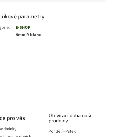
lňkové parametry
gorie
:
E-SHOP
:
9mm R blanc
Otevírací doba naší
ce pro vás
prodejny
podmínky
Pondělí - Pátek
ochrany osobních