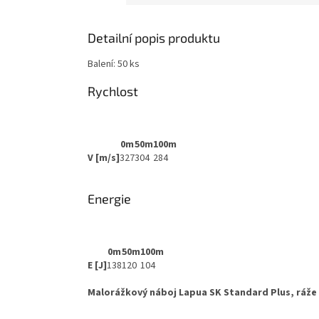
Detailní popis produktu
Balení: 50 ks
Rychlost
0m
50m
100m
V [m/s]
327
304
284
Energie
0m
50m
100m
E [J]
138
120
104
Malorážkový náboj Lapua SK Standard Plus, ráže 