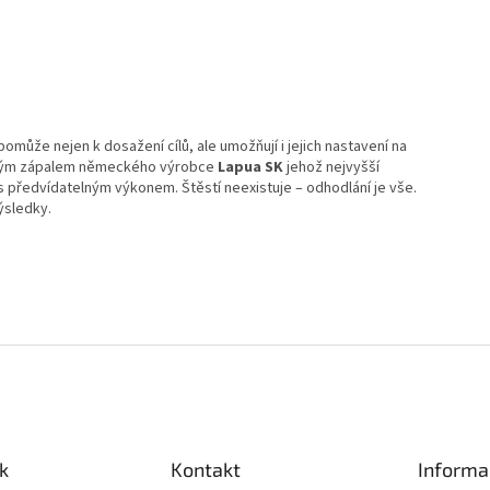
může nejen k dosažení cílů, ale umožňují i jejich nastavení na
ovým zápalem německého výrobce
Lapua SK
jehož nejvyšší
 s předvídatelným výkonem. Štěstí neexistuje – odhodlání je vše.
ýsledky.
k
Kontakt
Informa