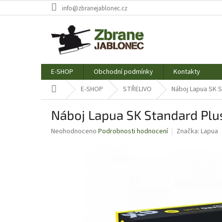
Přejít
info@zbranejablonec.cz
na
obsah
E-SHOP
Obchodní podmínky
Kontakty
Domů
E-SHOP
STŘELIVO
Náboj Lapua SK S
Náboj Lapua SK Standard Plu
Průměrné
Neohodnoceno
Podrobnosti hodnocení
Značka:
Lapua
hodnocení
produktu
je
0,0
z
5
hvězdiček.