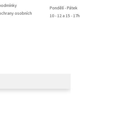
podmínky
Pondělí - Pátek
ochrany osobních
10 - 12 a 15 - 17h