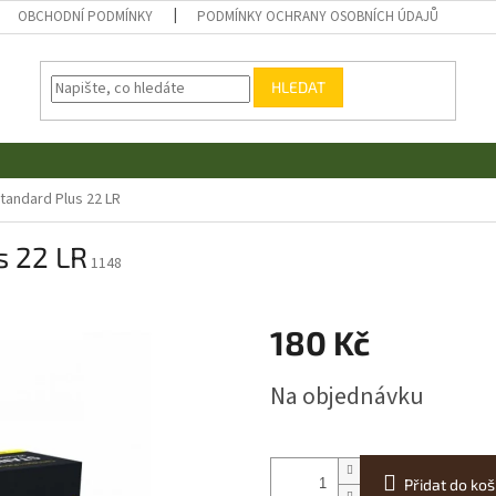
OBCHODNÍ PODMÍNKY
PODMÍNKY OCHRANY OSOBNÍCH ÚDAJŮ
HLEDAT
tandard Plus 22 LR
s 22 LR
1148
180 Kč
Měrná
Na objednávku
cena:
Přidat do koš