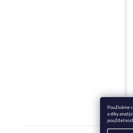
Používáme c
a díky analý
použitelnos