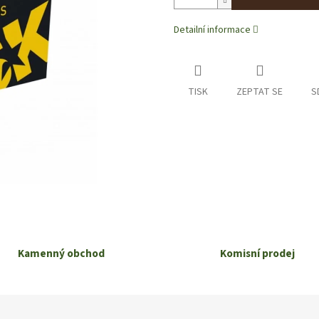
Detailní informace
TISK
ZEPTAT SE
S
Kamenný obchod
Komisní prodej