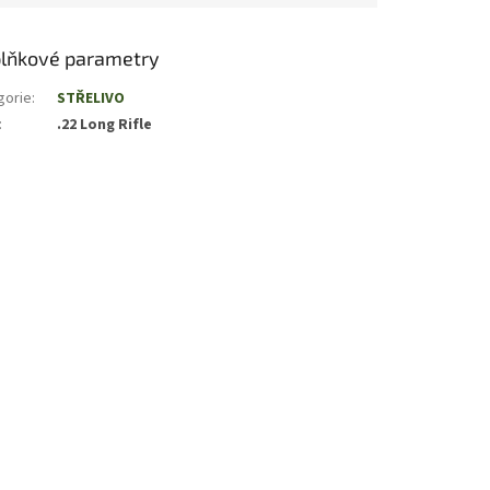
lňkové parametry
gorie
:
STŘELIVO
:
.22 Long Rifle