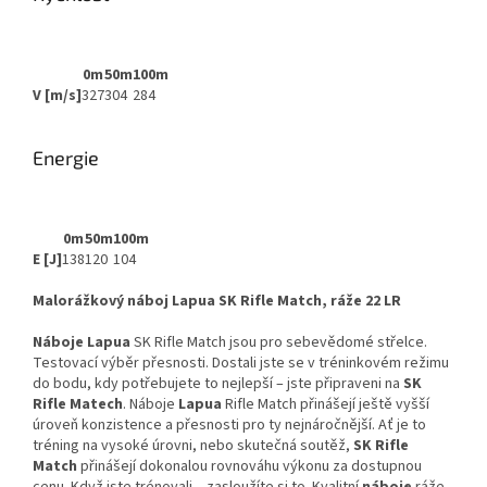
0m
50m
100m
V [m/s]
327
304
284
Energie
0m
50m
100m
E [J]
138
120
104
Malorážkový náboj Lapua SK Rifle Match, ráže 22 LR
Náboje Lapua
SK Rifle Match jsou pro sebevědomé střelce.
Testovací výběr přesnosti. Dostali jste se v tréninkovém režimu
do bodu, kdy potřebujete to nejlepší – jste připraveni na
SK
Rifle Matech
. Náboje
Lapua
Rifle Match přinášejí ještě vyšší
úroveň konzistence a přesnosti pro ty nejnáročnější. Ať je to
tréning na vysoké úrovni, nebo skutečná soutěž,
SK Rifle
Match
přinášejí dokonalou rovnováhu výkonu za dostupnou