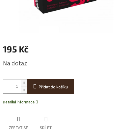
195 Kč
Měrná
Na dotaz
cena:
Přidat do košíku
Detailní informace
ZEPTAT SE
SDÍLET