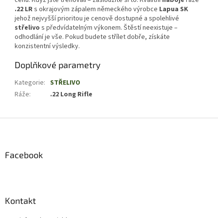
cenu. Když jste trénovali – zasloužíte si to. Kvalitní
náboje
ráže
.22 LR
s okrajovým zápalem německého výrobce
Lapua SK
jehož nejvyšší prioritou je cenově dostupné a spolehlivé
střelivo
s předvídatelným výkonem. Štěstí neexistuje –
odhodlání je vše. Pokud budete střílet dobře, získáte
konzistentní výsledky.
Doplňkové parametry
Kategorie
:
STŘELIVO
Ráže
:
.22 Long Rifle
Z
á
p
a
Facebook
t
í
Kontakt