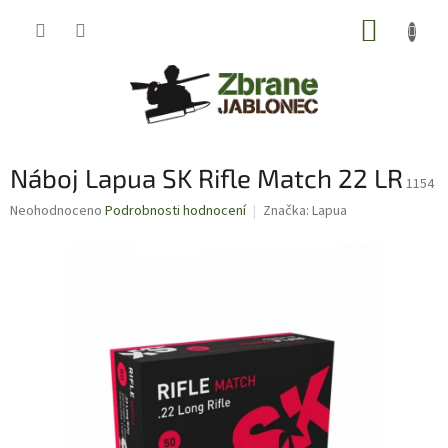
Přejít
NÁKUP
na
obsah
KOŠÍK
Náboj Lapua SK Rifle Match 22 LR
1154
Průměrné
Neohodnoceno
Podrobnosti hodnocení
Značka:
Lapua
hodnocení
produktu
je
0,0
z
5
hvězdiček.