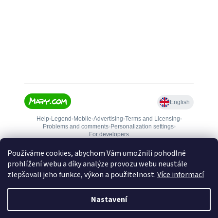
Používáme cookies, abychom Vám umožnili pohodlné
prohlížení webu a díky analýze provozu webu neustále
zlepšovali jeho funkce, výkon a použitelnost.
Více informací
Nastavení
Vytvořil Shoptet