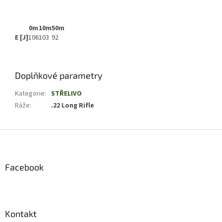
0m
10m
50m
E [J]
106
103
92
Doplňkové parametry
Kategorie
:
STŘELIVO
Ráže
:
.22 Long Rifle
Z
á
p
a
Facebook
t
í
Kontakt