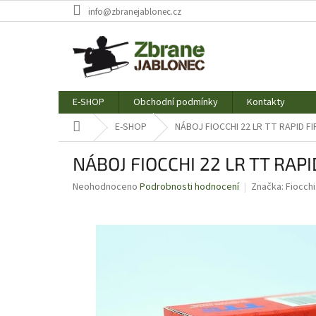
Přejít
info@zbranejablonec.cz
na
obsah
E-SHOP
Obchodní podmínky
Kontakty
Domů
E-SHOP
NÁBOJ FIOCCHI 22 LR TT RAPID FI
NÁBOJ FIOCCHI 22 LR TT RAPI
Průměrné
Neohodnoceno
Podrobnosti hodnocení
Značka:
Fiocchi
hodnocení
produktu
je
0,0
z
5
hvězdiček.