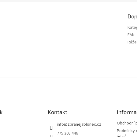
Dop
Kate
EAN
:
Ráže
k
Kontakt
Informa
Obchodní 
info
@
zbranejablonec.cz
Podmínky 
775 303 446
údajů