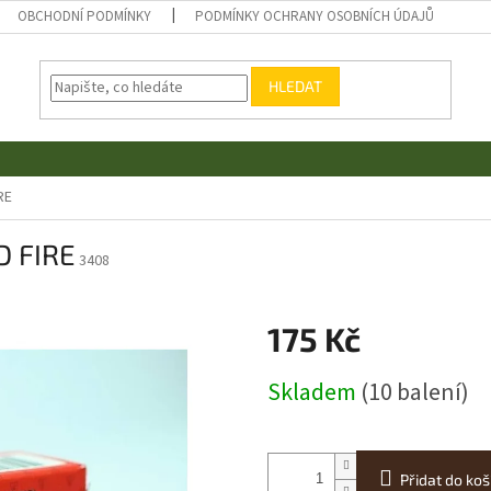
OBCHODNÍ PODMÍNKY
PODMÍNKY OCHRANY OSOBNÍCH ÚDAJŮ
HLEDAT
RE
D FIRE
3408
175 Kč
Měrná
Skladem
(10 balení)
cena:
Přidat do koš