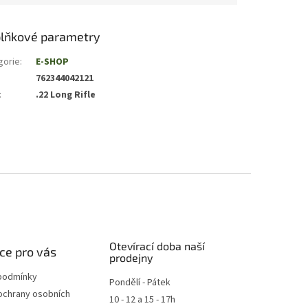
lňkové parametry
gorie
:
E-SHOP
762344042121
:
.22 Long Rifle
Otevírací doba naší
ce pro vás
prodejny
podmínky
Pondělí - Pátek
ochrany osobních
10 - 12 a 15 - 17h