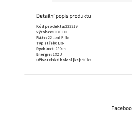
Detailní popis produktu
Kód produktu:
222219
Výrobce:
FIOCCHI
Ráže:
22 Lonf Rifle
Typ střely:
LRN
Rychlost:
280 m
Energie:
102 J
Uživatelské balení [ks]:
50 ks
Z
á
p
a
t
Faceboo
í