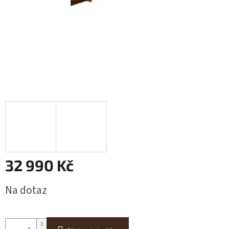
32 990 Kč
Měrná
Na dotaz
cena: