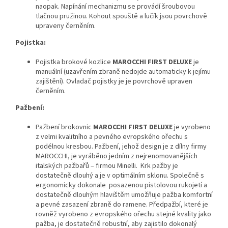
naopak. Napínání mechanizmu se provádí šroubovou
tlačnou pružinou. Kohout spouště a lučík jsou povrchově
upraveny černěním.
Pojistka:
Pojistka brokové kozlice
MAROCCHI FIRST
DELUXE
je
manuální (uzavřením zbraně nedojde automaticky k jejímu
zajištění). Ovladač pojistky je je povrchově upraven
černěním.
Pažbení:
Pažbení brokovnic
MAROCCHI FIRST
DELUXE
je vyrobeno
z velmi kvalitního a pevného evropského ořechu s
podélnou kresbou. Pažbení, jehož design je z dílny firmy
MAROCCHI, je vyráběno jedním z nejrenomovanějších
italských pažbařů – firmou Minelli. Krk pažby je
dostatečně dlouhý a je v optimálním sklonu. Společně s
ergonomicky dokonale posazenou pistolovou rukojetí a
dostatečně dlouhým hlavištěm umožňuje pažba komfortní
a pevné zasazení zbraně do ramene. Předpažbí, které je
rovněž vyrobeno z evropského ořechu stejné kvality jako
pažba, je dostatečně robustní, aby zajistilo dokonalý