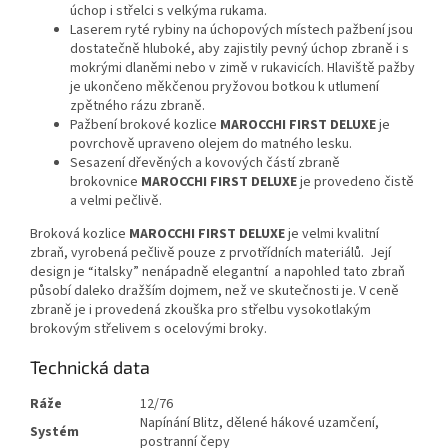
úchop i střelci s velkýma rukama.
Laserem ryté rybiny na úchopových místech pažbení jsou
dostatečně hluboké, aby zajistily pevný úchop zbraně i s
mokrými dlaněmi nebo v zimě v rukavicích. Hlaviště pažby
je ukončeno měkčenou pryžovou botkou k utlumení
zpětného rázu zbraně.
Pažbení brokové kozlice
MAROCCHI FIRST
DELUXE
je
povrchově upraveno olejem do matného lesku.
Sesazení dřevěných a kovových částí zbraně
brokovnice
MAROCCHI FIRST
DELUXE
je provedeno čistě
a velmi pečlivě.
Broková kozlice
MAROCCHI FIRST
DELUXE
je velmi kvalitní
zbraň, vyrobená pečlivě pouze z prvotřídních materiálů. Její
design je “italsky” nenápadně elegantní a napohled tato zbraň
působí daleko dražším dojmem, než ve skutečnosti je. V ceně
zbraně je i provedená zkouška pro střelbu vysokotlakým
brokovým střelivem s ocelovými broky.
Technická data
Ráže
12/76
Napínání Blitz, dělené hákové uzamčení,
Systém
postranní čepy