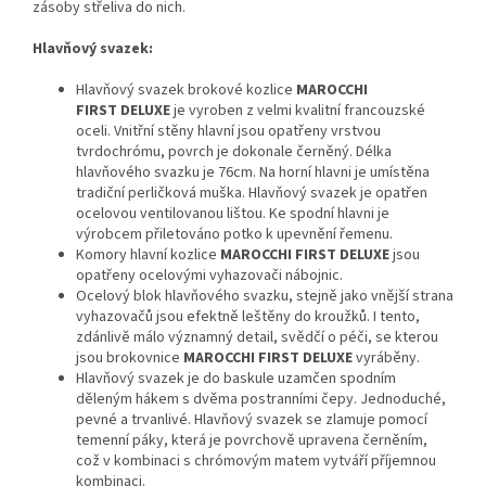
zásoby střeliva do nich.
Hlavňový svazek:
Hlavňový svazek brokové kozlice
MAROCCHI
FIRST
DELUXE
je vyroben z velmi kvalitní francouzské
oceli. Vnitřní stěny hlavní jsou opatřeny vrstvou
tvrdochrómu, povrch je dokonale černěný. Délka
hlavňového svazku je 76cm. Na horní hlavni je umístěna
tradiční perličková muška. Hlavňový svazek je opatřen
ocelovou ventilovanou lištou. Ke spodní hlavni je
výrobcem přiletováno potko k upevnění řemenu.
Komory hlavní kozlice
MAROCCHI FIRST
DELUXE
jsou
opatřeny ocelovými vyhazovači nábojnic.
Ocelový blok hlavňového svazku, stejně jako vnější strana
vyhazovačů jsou efektně leštěny do kroužků. I tento,
zdánlivě málo významný detail, svědčí o péči, se kterou
jsou brokovnice
MAROCCHI FIRST
DELUXE
vyráběny.
Hlavňový svazek je do baskule uzamčen spodním
děleným hákem s dvěma postranními čepy. Jednoduché,
pevné a trvanlivé. Hlavňový svazek se zlamuje pomocí
temenní páky, která je povrchově upravena černěním,
což v kombinaci s chrómovým matem vytváří příjemnou
kombinaci.