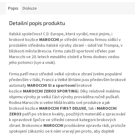
Popis
Diskuze
Detailní popis produktu
Italská společnost C.D. Europe, která vyrábí, mezi jinými, i
brokové kozlice
MAROCCHI
je střední rodinnou firmou sídlící v
proslulém středisku italské výroby zbraní – údolí Val Trompia, v
blízkosti města Brescia. Firmu založil sportovní střelec pan
Marocchi ve 20. letech minulého století a firmu dodnes vedou
jeho potomci (syn a vnuk).
Firma patří mezi středně velké výrobce zbraní (velmi populární
především v Itálii, Francii a Velké Británii jsou především brokové
automaty
MAROCCHI SI
a sportovní
brokové
kozlice
MAROCCHI ZERO3 SPORTING
). Díky relativně malému
objemu výroby je velká část výroby prováděna ručně puškaři.
Rodina Marocchi si velmi hlídá kvalitu své produkce a jak
brokové kozlice
MAROCCHI FIRST DELUXE
, tak i
MAROCCHI
ZERO3
patří po stránce kvality, použitých materiálů a zpracování
k opravdové špičce ve střední cenové kategorii brokových
zbraní. Brokovnice
MAROCCHI
prodáváme opravdu rádi, protože
spokojení zákazníci se k nám vracejí jen proto, aby doplnili