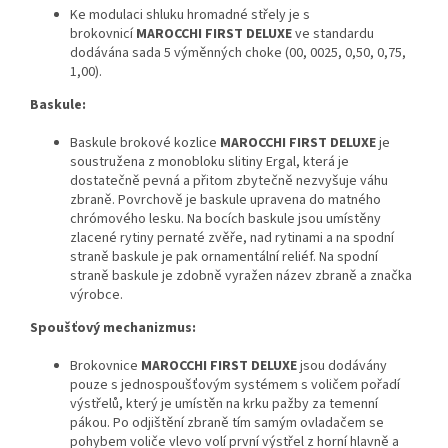
Ke modulaci shluku hromadné střely je s
brokovnicí
MAROCCHI FIRST
DELUXE
ve standardu
dodávána sada 5 výměnných choke (00, 0025, 0,50, 0,75,
1,00).
Baskule:
Baskule brokové kozlice
MAROCCHI FIRST
DELUXE
je
soustružena z monobloku slitiny Ergal, která je
dostatečně pevná a přitom zbytečně nezvyšuje váhu
zbraně. Povrchově je baskule upravena do matného
chrómového lesku. Na bocích baskule jsou umístěny
zlacené rytiny pernaté zvěře, nad rytinami a na spodní
straně baskule je pak ornamentální reliéf. Na spodní
straně baskule je zdobně vyražen název zbraně a značka
výrobce.
Spoušťový mechanizmus:
Brokovnice
MAROCCHI FIRST
DELUXE
jsou dodávány
pouze s jednospoušťovým systémem s voličem pořadí
výstřelů, který je umístěn na krku pažby za temenní
pákou. Po odjištění zbraně tím samým ovladačem se
pohybem voliče vlevo volí první výstřel z horní hlavně a