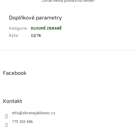
Zbraň nemá poutka na řemen
Doplňkové parametry
Kategorie
:
DLOUHÉ ZBRANĚ
Ráže
:
12/76
Z
á
p
a
Facebook
t
í
Kontakt
info
@
zbranejablonec.cz
775 303 446