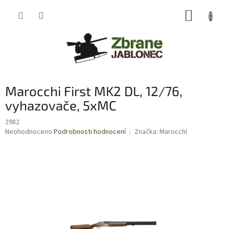
Přejít
NÁKUP
na
obsah
KOŠÍK
Marocchi First MK2 DL, 12/76,
vyhazovače, 5xMC
2982
Průměrné
Neohodnoceno
Podrobnosti hodnocení
Značka:
MarocchI
hodnocení
produktu
je
0,0
z
5
hvězdiček.