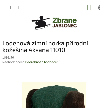
Přejít
NÁKUP
na
obsah
KOŠÍK
Lodenová zimní norka přírodní
kožešina Aksana 11010
1992/56
Průměrné
Neohodnoceno
Podrobnosti hodnocení
hodnocení
produktu
je
0,0
z
5
hvězdiček.