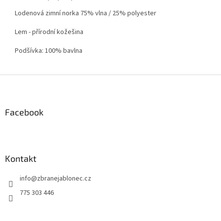
Lodenová zimní norka 75% vlna / 25% polyester
Lem - přírodní kožešina
Podšívka: 100% bavlna
Z
á
p
a
Facebook
t
í
Kontakt
info
@
zbranejablonec.cz
775 303 446