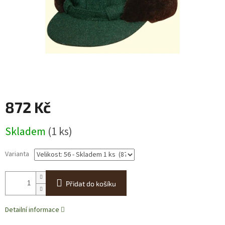
872 Kč
Měrná
Skladem
(1 ks)
cena:
Varianta
Přidat do košíku
Detailní informace