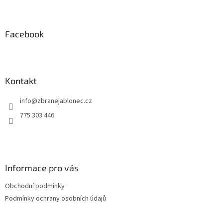
Z
á
p
a
Facebook
t
í
Kontakt
info
@
zbranejablonec.cz
775 303 446
Informace pro vás
Obchodní podmínky
Podmínky ochrany osobních údajů