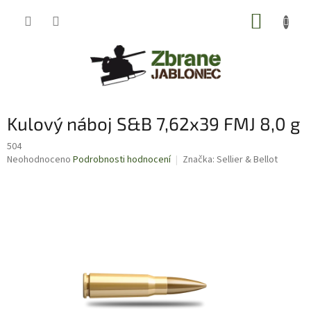
Přejít
NÁKUP
na
obsah
KOŠÍK
Kulový náboj S&B 7,62x39 FMJ 8,0 g
504
Průměrné
Neohodnoceno
Podrobnosti hodnocení
Značka:
Sellier & Bellot
hodnocení
produktu
je
0,0
z
5
hvězdiček.