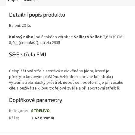
Popis
Diskuze
Detailní popis produktu
Balení: 20 ks
Kulový náboj
od českého výrobce
Sellier&Bellot
7,62x39 FMJ
8,0 g (celoplášť), střela 2935
S&B střela FMJ
Celoplášťová střela sestává z olověného jádra, které je
překryto kovovým pláštěm. Vzhledem k pevné konstrukci
vytváří střela hladký průstřel, neboť se nedeformuje při zásahu
cíle. Používá se k lovu trofejové zvěře a při sportovní střelbě.
Doplňkové parametry
Kategorie
:
STŘELIVO
Ráže
:
7,62 x 39mm