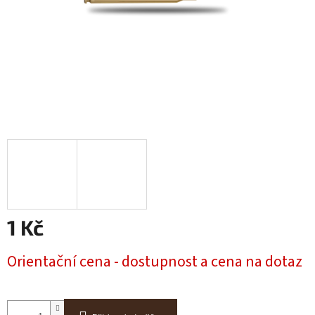
1 Kč
Měrná
Orientační cena - dostupnost a cena na dotaz
cena: