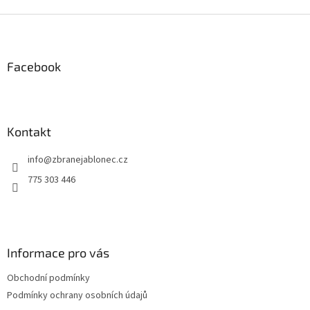
Z
á
p
a
Facebook
t
í
Kontakt
info
@
zbranejablonec.cz
775 303 446
Informace pro vás
Obchodní podmínky
Podmínky ochrany osobních údajů