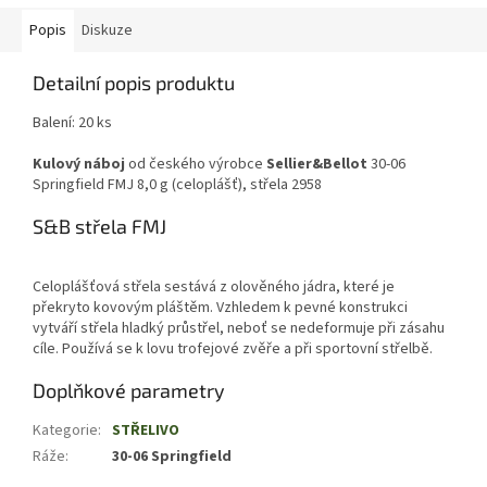
Popis
Diskuze
Detailní popis produktu
Balení: 20 ks
Kulový náboj
od českého výrobce
Sellier&Bellot
30-06
Springfield FMJ 8,0 g (celoplášť), střela 2958
S&B střela FMJ
Celoplášťová střela sestává z olověného jádra, které je
překryto kovovým pláštěm. Vzhledem k pevné konstrukci
vytváří střela hladký průstřel, neboť se nedeformuje při zásahu
cíle. Používá se k lovu trofejové zvěře a při sportovní střelbě.
Doplňkové parametry
Kategorie
:
STŘELIVO
Ráže
:
30-06 Springfield