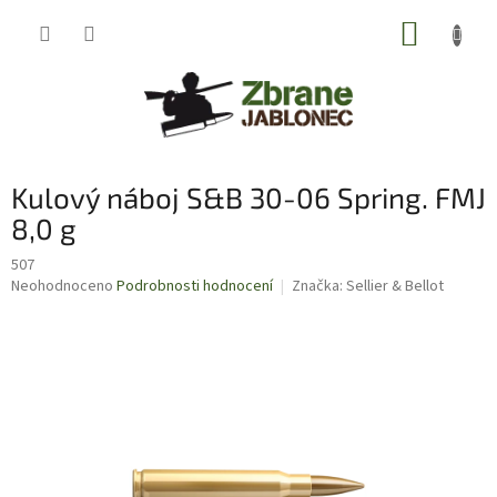
Přejít
NÁKUP
na
obsah
KOŠÍK
Kulový náboj S&B 30-06 Spring. FMJ
8,0 g
507
Průměrné
Neohodnoceno
Podrobnosti hodnocení
Značka:
Sellier & Bellot
hodnocení
produktu
je
0,0
z
5
hvězdiček.