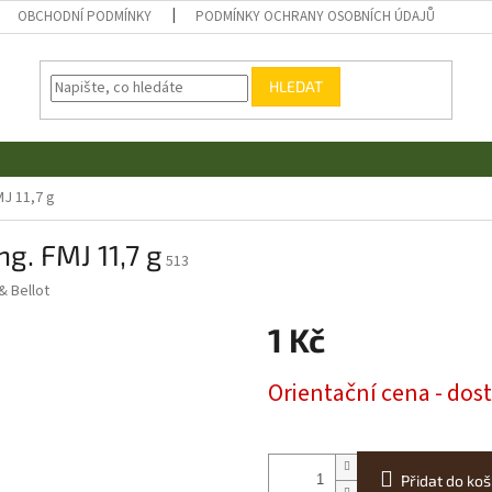
OBCHODNÍ PODMÍNKY
PODMÍNKY OCHRANY OSOBNÍCH ÚDAJŮ
HLEDAT
MJ 11,7 g
g. FMJ 11,7 g
513
 & Bellot
1 Kč
Měrná
Orientační cena - dos
cena:
Přidat do koš