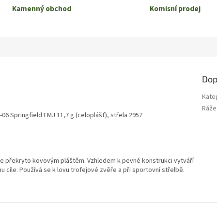
Kamenný obchod
Komisní prodej
Dop
Kate
Ráže
-06 Springfield FMJ 11,7 g (celoplášť), střela 2957
 je překryto kovovým pláštěm. Vzhledem k pevné konstrukci vytváří
 cíle. Používá se k lovu trofejové zvěře a při sportovní střelbě.