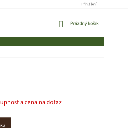
Přihlášení
NÁKUPNÍ
Prázdný košík
KOŠÍK
tupnost a cena na dotaz
íku