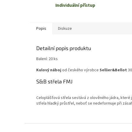
Individuální přístup
Popis
Diskuze
Detailní popis produktu
Balení: 20 ks
Kulový náboj
od českého výrobce
Sellier&Bellot
30
S&B střela FMJ
Celoplášťová střela sestává z olověného jádra, které
střela hladký průstřel, neboť se nedeformuje při zásahu
Z