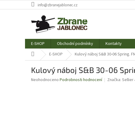
Přejít
info@zbranejablonec.cz
na
obsah
E-SHOP
Obchodní podmínky
Kontakty
Domů
E-SHOP
Kulový náboj S&B 30-06 Spring. F
Kulový náboj S&B 30-06 Sprin
Průměrné
Neohodnoceno
Podrobnosti hodnocení
Značka:
Sellier
hodnocení
produktu
je
0,0
z
5
hvězdiček.