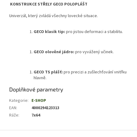
KONSTRUKCE STŘELY GECO POLOPLÁŠT
Univerzál, který zvládá všechny lovecké situace.
GECO klasik tip:
pro jistou deformaci a stabilitu.
GECO olověné jádro:
pro vyvážený učinek.
GECO TS plášť:
pro precizi a zušlechťování vnitřku
hlavně.
Doplňkové parametry
Kategorie
:
E-SHOP
EAN
:
4000294123313
Ráže
:
7x64
Z