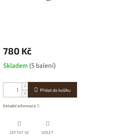
780 Kč
Měrná
Skladem
(5 balení)
cena:
Přidat do košíku
Detailní informace
ZEPTAT SE
SDÍLET