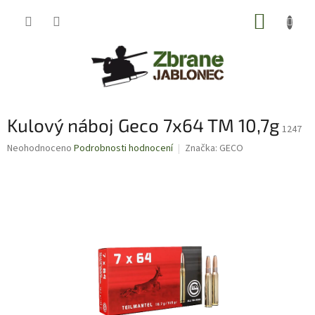
Přejít
NÁKUP
na
obsah
KOŠÍK
Kulový náboj Geco 7x64 TM 10,7g
1247
Průměrné
Neohodnoceno
Podrobnosti hodnocení
Značka:
GECO
hodnocení
produktu
je
0,0
z
5
hvězdiček.