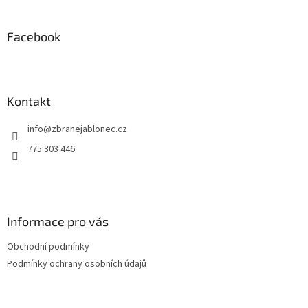
á
p
a
Facebook
t
í
Kontakt
info
@
zbranejablonec.cz
775 303 446
Informace pro vás
Obchodní podmínky
Podmínky ochrany osobních údajů