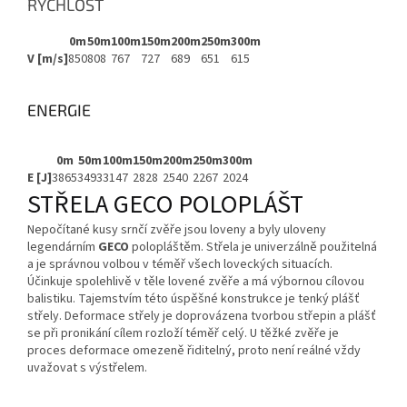
RYCHLOST
0m
50m
100m
150m
200m
250m
300m
V [m/s]
850
808
767
727
689
651
615
ENERGIE
0m
50m
100m
150m
200m
250m
300m
E [J]
3865
3493
3147
2828
2540
2267
2024
STŘELA GECO POLOPLÁŠT
Nepočítané kusy srnčí zvěře jsou loveny a byly uloveny
legendárním
GECO
polopláštěm. Střela je univerzálně použitelná
a je správnou volbou v téměř všech loveckých situacích.
Účinkuje spolehlivě v těle lovené zvěře a má výbornou cílovou
balistiku. Tajemstvím této úspěšné konstrukce je tenký plášť
střely. Deformace střely je doprovázena tvorbou střepin a plášť
se při pronikání cílem rozloží téměř celý. U těžké zvěře je
proces deformace omezeně řiditelný, proto není reálné vždy
uvažovat s výstřelem.