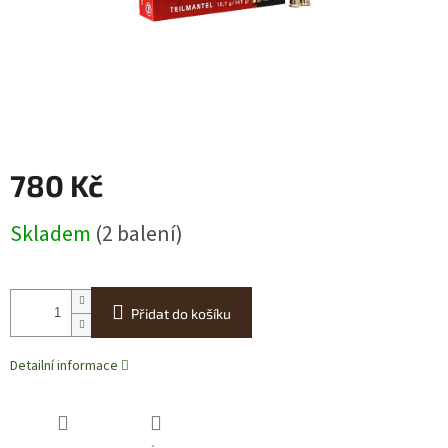
780 Kč
Měrná
Skladem
(2 balení)
cena:
Přidat do košíku
Detailní informace