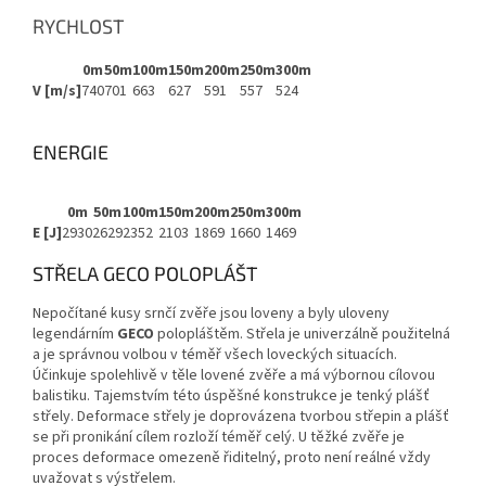
RYCHLOST
0m
50m
100m
150m
200m
250m
300m
V [m/s]
740
701
663
627
591
557
524
ENERGIE
0m
50m
100m
150m
200m
250m
300m
E [J]
2930
2629
2352
2103
1869
1660
1469
STŘELA GECO POLOPLÁŠT
Nepočítané kusy srnčí zvěře jsou loveny a byly uloveny
legendárním
GECO
polopláštěm. Střela je univerzálně použitelná
a je správnou volbou v téměř všech loveckých situacích.
Účinkuje spolehlivě v těle lovené zvěře a má výbornou cílovou
balistiku. Tajemstvím této úspěšné konstrukce je tenký plášť
střely. Deformace střely je doprovázena tvorbou střepin a plášť
se při pronikání cílem rozloží téměř celý. U těžké zvěře je
proces deformace omezeně řiditelný, proto není reálné vždy
uvažovat s výstřelem.