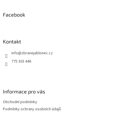
á
p
a
Facebook
t
í
Kontakt
info
@
zbranejablonec.cz
775 303 446
Informace pro vás
Obchodní podmínky
Podmínky ochrany osobních údajů