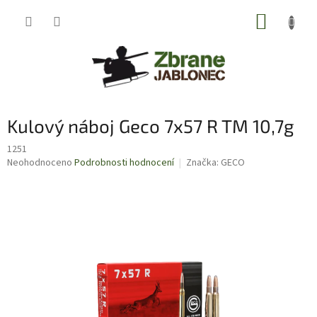
Přejít
NÁKUP
na
obsah
KOŠÍK
Kulový náboj Geco 7x57 R TM 10,7g
1251
Průměrné
Neohodnoceno
Podrobnosti hodnocení
Značka:
GECO
hodnocení
produktu
je
0,0
z
5
hvězdiček.