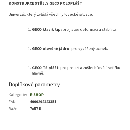
KONSTRUKCE STŘELY GECO POLOPLÁŠT
Univerzál, který zvládá všechny lovecké situace.
GECO klasik tip:
pro jistou deformaci a stabilitu.
GECO olověné jádro:
pro vyvážený učinek.
GECO TS plášť:
pro precizi a zušlechťování vnitřku
hlavně.
Doplňkové parametry
Kategorie
:
E-SHOP
EAN
:
4000294123351
Ráže
:
7x57 R
Z