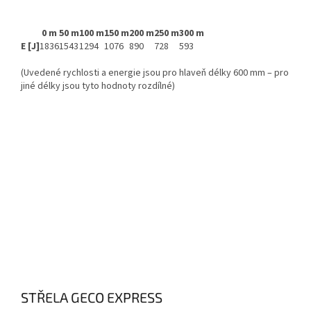
0 m
50 m
100 m
150 m
200 m
250 m
300 m
E [J]
1836
1543
1294
1076
890
728
593
(Uvedené rychlosti a energie jsou pro hlaveň délky 600 mm – pro
jiné délky jsou tyto hodnoty rozdílné)
STŘELA GECO EXPRESS