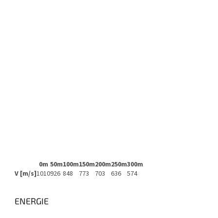
0m
50m
100m
150m
200m
250m
300m
V [m/s]
1010
926
848
773
703
636
574
ENERGIE