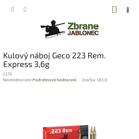
Přejít
NÁKUP
na
obsah
KOŠÍK
Kulový náboj Geco 223 Rem.
Express 3,6g
1273
Průměrné
Neohodnoceno
Podrobnosti hodnocení
Značka:
GECO
hodnocení
produktu
je
0,0
z
5
hvězdiček.