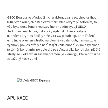
GECO
Express je především charakterizována plochou dráhou
letu, vysokou rychlostí a extrémním bleskovým působením, to
vše bylo dosaženo a realizováno v novém vývoji
GECO
.
Jednoznačně hladká, balisticky optimální linie
střely
je
ukončena krytkou špičky střely GECO plastic tip. Toto řešení
umožňuje precizní střelbu na dlouhé vzdálenosti, minimalizuje
výškový pokles střely s narůstající vzdáleností. Vysoká rychlost
je téměř konstantní po celé dráze střely a díky konstrukci pláště
střely se v okamžiku zásahu přeměňuje v energii, která přitiskne
zasažený kus k zemi.
APLIKACE