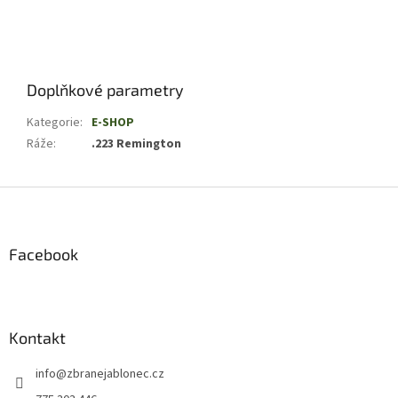
Doplňkové parametry
Kategorie
:
E-SHOP
Ráže
:
.223 Remington
Z
á
p
a
Facebook
t
í
Kontakt
info
@
zbranejablonec.cz