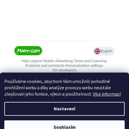
Používáme cookies, abychom Vám umožnili pohodlné
prohlížení webu a díky analýze provozu webu neustále
zlepšovali jeho funkce, výkon a použitelnost.
Více informací
Nastavení
Vytvořil Shoptet
Souhlasím
Copyright 2026
Zbranejablone.cz
. Všechna práva vyhrazena.