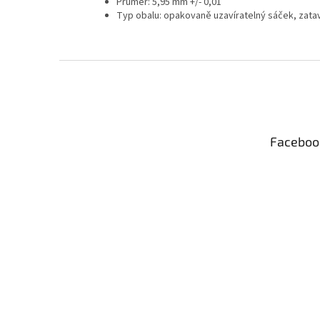
Průměr: 5,95 mm +/- 0,01
Typ obalu: opakovaně uzavíratelný sáček, zata
Z
á
p
a
t
Faceboo
í