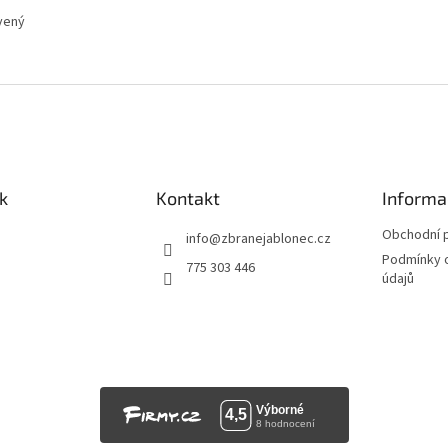
vený
k
Kontakt
Informa
Obchodní 
info
@
zbranejablonec.cz
Podmínky 
775 303 446
údajů