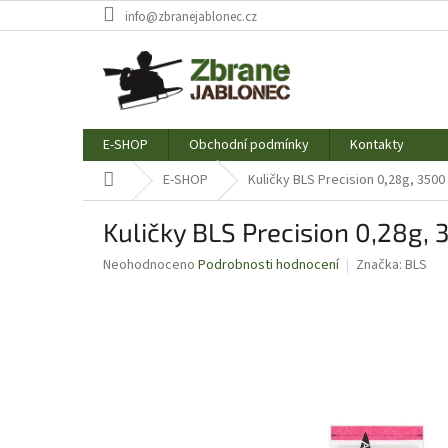
Přejít
info@zbranejablonec.cz
na
obsah
E-SHOP
Obchodní podmínky
Kontakty
Domů
E-SHOP
Kuličky BLS Precision 0,28g, 3500 
Kuličky BLS Precision 0,28g, 
Průměrné
Neohodnoceno
Podrobnosti hodnocení
Značka:
BLS
hodnocení
produktu
je
0,0
z
5
hvězdiček.