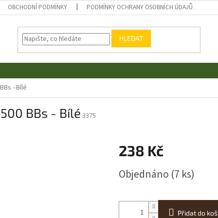
OBCHODNÍ PODMÍNKY
PODMÍNKY OCHRANY OSOBNÍCH ÚDAJŮ
HLEDAT
BBs - Bílé
3500 BBs - Bílé
3375
238 Kč
Měrná
Objednáno
(7 ks)
cena:
Přidat do koš