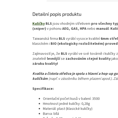
Detailní popis produktu
Kuličky
BLS
jsou vhodným střelivem
pro všechny typ
(sniper)
v pohonu
AEG, GAS, HPA
nebo
manuál
.
Kuli
Taiwanská firma
BLS
vyrábí vysoce kvalitní
6mm střel
klasickém i
BIO (ekologicky rozložitelném) proved
Zajímavostí je, že
BLS
vyrábí ve své továrně i kuličky
znatelně
levnější
se
zachováním stejné kvality
jako
záruku kvality!
Kvalita a čistota střeliva je spolu s hlavní a hop-up
kuličkám
(např. v zásobníku během plazení apod.). Zár
Specifikace:
Orientační počet kusů v balení: 3500
Hmotnost jedné kuličky: 0,28g
Materiál: plast (klasické kuličky)
Barva: bílá