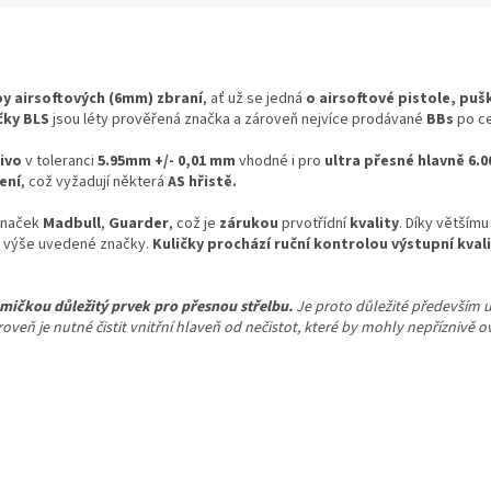
y airsoftových (6mm) zbraní
, ať už se jedná
o airsoftové pistole, pu
čky BLS
jsou léty prověřená značka a zároveň nejvíce prodávané
BBs
po ce
ivo
v toleranci
5.95mm +/- 0,01 mm
vhodné i pro
ultra přesné hlavně 6.
ení
, což vyžadují některá
AS hřistě.
 značek
Madbull
,
Guarder
, což je
zárukou
prvotřídní
kvality
. Díky větším
 výše uvedené značky.
Kuličky prochází ruční kontrolou výstupní kval
 gumičkou důležitý prvek pro přesnou střelbu.
Je proto důležité především 
oveň je nutné čistit vnitřní hlaveň od nečistot, které by mohly nepříznivě o