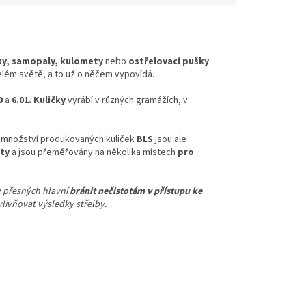
šky, samopaly, kulomety
nebo
ostřelovací pušky
lém světě, a to už o něčem vypovídá.
00
a
6.01. Kuličky
vyrábí v různých gramážích, v
u množství produkovaných kuliček
BLS
jsou ale
ity
a
jsou přeměřovány na několika místech
pro
u přesných hlavní
bránit nečistotám v přístupu ke
vlivňovat výsledky střelby.