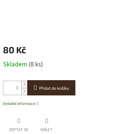
80 Kč
Měrná
Skladem
(8 ks)
cena:
Přidat do košíku
Detailní informace
ZEPTAT SE
SDÍLET