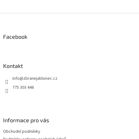
Z
á
p
a
Facebook
t
í
Kontakt
info
@
zbranejablonec.cz
775 303 446
Informace pro vás
Obchodní podmínky