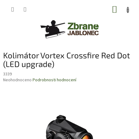
Přejít
NÁKUP
na
obsah
KOŠÍK
Kolimátor Vortex Crossfire Red Dot
(LED upgrade)
3339
Průměrné
Neohodnoceno
Podrobnosti hodnocení
hodnocení
produktu
je
0,0
z
5
hvězdiček.