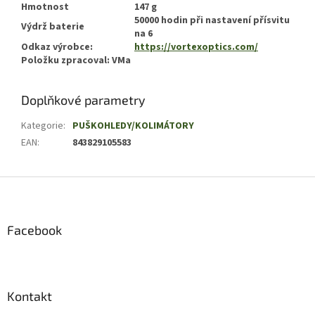
Hmotnost
147 g
50000 hodin při nastavení přísvitu
Výdrž baterie
na 6
Odkaz výrobce:
https://vortexoptics.com/
Položku zpracoval: VMa
Doplňkové parametry
Kategorie
:
PUŠKOHLEDY/KOLIMÁTORY
EAN
:
843829105583
Z
á
p
a
Facebook
t
í
Kontakt