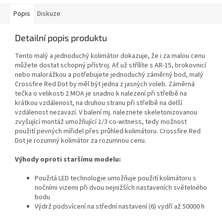
Popis
Diskuze
Detailní popis produktu
Tento malý a jednoduchý kolimátor dokazuje, že i za malou cenu
můžete dostat schopný přístroj. Ať už střílíte s AR-15, brokovnicí
nebo malorážkou a potřebujete jednoduchý záměrný bod, malý
Crossfire Red Dot by měl být jedna z jasných voleb. Záměrná
tečka o velikosti 2 MOA je snadno k nalezení při střelbě na
krátkou vzdálenost, na druhou stranu při střelbě na delší
vzdálenost nezavazí. V balení mj. naleznete skeletonizovanou
zvyšující montáž umožňující 1/3 co-witness, tedy možnost
použití pevných mířidel přes průhled kolimátoru. Crossfire Red
Dot je rozumný kolimátor za rozumnou cenu.
Výhody oproti staršímu modelu:
Použitá LED technologie umožňuje použití kolimátoru s
nočními vizemi při dvou nejnižších nastaveních světelného
bodu
Výdrž podsvícení na střední nastavení (6) vydří až 50000 h