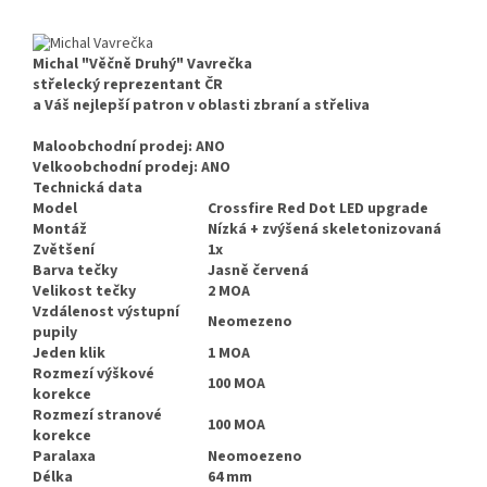
Michal "Věčně Druhý" Vavrečka
střelecký reprezentant ČR
a Váš nejlepší patron v oblasti zbraní a střeliva
Maloob
c
ho
dn
í pro
d
e
j:
ANO
Velkoobchodní prodej:
ANO
Technická data
Model
Crossfire Red Dot LED upgrade
Montáž
Nízká + zvýšená skeletonizovaná
Zvětšení
1x
Barva tečky
Jasně červená
Velikost tečky
2 MOA
Vzdálenost výstupní
Neomezeno
pupily
Jeden klik
1 MOA
Rozmezí výškové
100 MOA
korekce
Rozmezí stranové
100 MOA
korekce
Paralaxa
Neomoezeno
Délka
64 mm