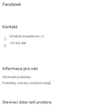
a
Facebook
t
í
Kontakt
info
@
zbranejablonec.cz
775 303 446
Informace pro vás
Obchodní podmínky
Podmínky ochrany osobních údajů
Otevírací doba naší prodejny