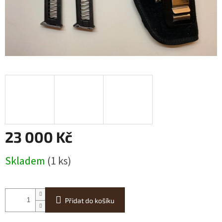
23 000 Kč
Měrná
Skladem
(1 ks)
cena:
Přidat do košíku