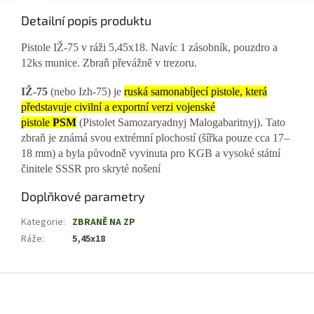
Detailní popis produktu
Pistole IŽ-75 v ráži 5,45x18. Navíc 1 zásobník, pouzdro a
12ks munice. Zbraň převážně v trezoru.
IŽ-75
(nebo Izh-75) je
ruská samonabíjecí pistole, která
představuje civilní a exportní verzi vojenské
pistole
PSM
(Pistolet Samozaryadnyj Malogabaritnyj).
Tato
zbraň je známá svou extrémní plochostí (šířka pouze cca 17–
18 mm) a byla původně vyvinuta pro KGB a vysoké státní
činitele SSSR pro skryté nošení
Doplňkové parametry
Kategorie
:
ZBRANĚ NA ZP
Ráže
:
5,45x18
Z
á
p