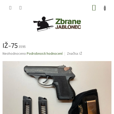
Přejít
NÁKUP
na
obsah
KOŠÍK
IŽ-75
3595
Průměrné
Neohodnoceno
Podrobnosti hodnocení
Značka:
IŽ
hodnocení
produktu
je
0,0
z
5
hvězdiček.