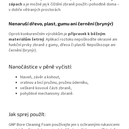
zápach
a je možné jej k čištění zbraně použít i pohodlně doma –
v dobře větraných prostorách.
Nenaruší dřevo, plast, gumu ani černění (brynýr)
Oproti konkurenčním výrobkům je
přípravek k běžným
materiálům šetrný
. Aplikací roztoku nepoškodíte okrasné ani
funkční prvky zbraně z gumy, dřeva či plastů. Nepoškozuje ani
černění (brynýr).
Nanočástice v pěně vyčistí:
hlaveň, závěr a kohout,
vratnou a bicí pružinu, pružinu úderníku,
veškeré kovové části zbraně,
pohyblivé mechanismy zbraně.
Jak sprej použít:
GNP Bore Cleaning Foam používejte jen s ochrannými rukavicemi