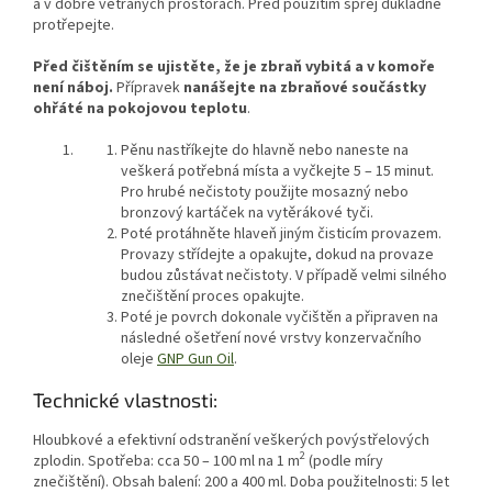
a v dobře větraných prostorách. Před použitím sprej důkladně
protřepejte.
Před čištěním se ujistěte, že je zbraň vybitá a v komoře
není náboj.
Přípravek
nanášejte na zbraňové součástky
ohřáté na pokojovou teplotu
.
Pěnu nastříkejte do hlavně nebo naneste na
veškerá potřebná místa a vyčkejte 5 – 15 minut.
Pro hrubé nečistoty použijte mosazný nebo
bronzový kartáček na vytěrákové tyči.
Poté protáhněte hlaveň jiným čisticím provazem.
Provazy střídejte a opakujte, dokud na provaze
budou zůstávat nečistoty. V případě velmi silného
znečištění proces opakujte.
Poté je povrch dokonale vyčištěn a připraven na
následné ošetření nové vrstvy konzervačního
oleje
GNP Gun Oil
.
Technické vlastnosti:
Hloubkové a efektivní odstranění veškerých povýstřelových
2
zplodin. Spotřeba: cca 50 – 100 ml na 1 m
(podle míry
znečištění). Obsah balení: 200 a 400 ml. Doba použitelnosti: 5 let