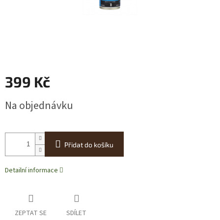
399 Kč
Měrná
Na objednávku
cena:
Přidat do košíku
Detailní informace
ZEPTAT SE
SDÍLET