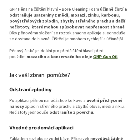
GNP Pěna na čištění hlavní – Bore Cleaning Foam
účinně čistí a
odstraňuje usazeniny z mědi, mosazi, zinku, karbonu,
povýstřelových zplodin, zbytky střelného prachu a další
nečistoty, které mohou způsobovat nepřesnost zbraně
.
Díky pěnovému složení se roztok snadno aplikuje a jednoduše
se dostane do hlavně. Čištění je mnohem rychlejší a účinnější.
Pěnový čistič je ideální pro předčištění hlavní před
použitím
mazacího a konzervačního oleje
GNP Gun Oil
Jak vaší zbrani pomůže?
Odstraní zplodiny
Po aplikaci přilnou nanočástice ke kovu a
uvolní přichycené
nánosy
zplodin střelného prachu a zbytků olova, mědi a niklu.
Nečistoty jednoduše
odstraníte z povrchu
.
Vhodné pro domácí aplikaci
Základem roztoku je vodní báze. Přípravek
nevydává žádný