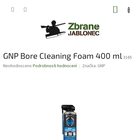
Přejít
NÁKUP
na
obsah
KOŠÍK
GNP Bore Cleaning Foam 400 ml
3165
Průměrné
Neohodnoceno
Podrobnosti hodnocení
Značka:
GNP
hodnocení
produktu
je
0,0
z
5
hvězdiček.