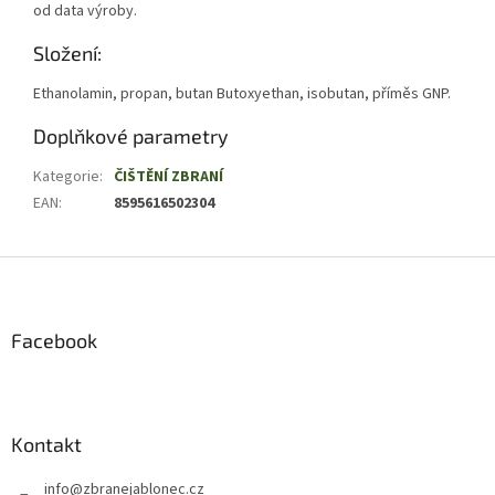
od data výroby.
Složení:
Ethanolamin, propan, butan Butoxyethan, isobutan, příměs GNP.
Doplňkové parametry
Kategorie
:
ČIŠTĚNÍ ZBRANÍ
EAN
:
8595616502304
Z
á
p
a
Facebook
t
í
Kontakt
info
@
zbranejablonec.cz