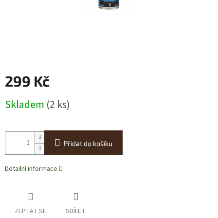
299 Kč
Měrná
Skladem
(2 ks)
cena:
Přidat do košíku
Detailní informace
ZEPTAT SE
SDÍLET