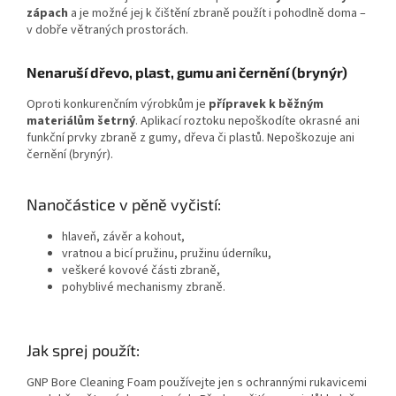
zápach
a je možné jej k čištění zbraně použít i pohodlně doma –
v dobře větraných prostorách.
Nenaruší dřevo, plast, gumu ani černění (brynýr)
Oproti konkurenčním výrobkům je
přípravek k běžným
materiálům šetrný
. Aplikací roztoku nepoškodíte okrasné ani
funkční prvky zbraně z gumy, dřeva či plastů. Nepoškozuje ani
černění (brynýr).
Nanočástice v pěně vyčistí:
hlaveň, závěr a kohout,
vratnou a bicí pružinu, pružinu úderníku,
veškeré kovové části zbraně,
pohyblivé mechanismy zbraně.
Jak sprej použít:
GNP Bore Cleaning Foam používejte jen s ochrannými rukavicemi