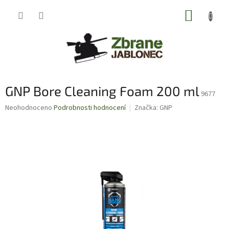
Přejít
NÁKUP
na
obsah
KOŠÍK
GNP Bore Cleaning Foam 200 ml
9677
Průměrné
Neohodnoceno
Podrobnosti hodnocení
Značka:
GNP
hodnocení
produktu
je
0,0
z
5
hvězdiček.