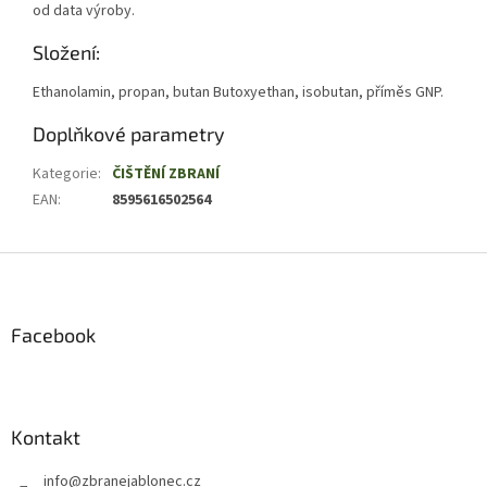
od data výroby.
Složení:
Ethanolamin, propan, butan Butoxyethan, isobutan, příměs GNP.
Doplňkové parametry
Kategorie
:
ČIŠTĚNÍ ZBRANÍ
EAN
:
8595616502564
Z
á
p
a
Facebook
t
í
Kontakt
info
@
zbranejablonec.cz