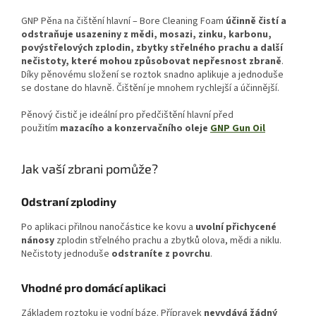
GNP Pěna na čištění hlavní – Bore Cleaning Foam
účinně čistí a
odstraňuje usazeniny z mědi, mosazi, zinku, karbonu,
povýstřelových zplodin, zbytky střelného prachu a další
nečistoty, které mohou způsobovat nepřesnost zbraně
.
Díky pěnovému složení se roztok snadno aplikuje a jednoduše
se dostane do hlavně. Čištění je mnohem rychlejší a účinnější.
Pěnový čistič je ideální pro předčištění hlavní před
použitím
mazacího a konzervačního oleje
GNP Gun Oil
Jak vaší zbrani pomůže?
Odstraní zplodiny
Po aplikaci přilnou nanočástice ke kovu a
uvolní přichycené
nánosy
zplodin střelného prachu a zbytků olova, mědi a niklu.
Nečistoty jednoduše
odstraníte z povrchu
.
Vhodné pro domácí aplikaci
Základem roztoku je vodní báze. Přípravek
nevydává žádný