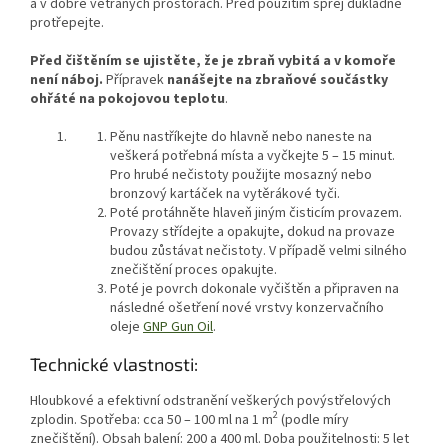
a v dobře větraných prostorách. Před použitím sprej důkladně
protřepejte.
Před čištěním se ujistěte, že je zbraň vybitá a v komoře
není náboj.
Přípravek
nanášejte na zbraňové součástky
ohřáté na pokojovou teplotu
.
Pěnu nastříkejte do hlavně nebo naneste na
veškerá potřebná místa a vyčkejte 5 – 15 minut.
Pro hrubé nečistoty použijte mosazný nebo
bronzový kartáček na vytěrákové tyči.
Poté protáhněte hlaveň jiným čisticím provazem.
Provazy střídejte a opakujte, dokud na provaze
budou zůstávat nečistoty. V případě velmi silného
znečištění proces opakujte.
Poté je povrch dokonale vyčištěn a připraven na
následné ošetření nové vrstvy konzervačního
oleje
GNP Gun Oil
.
Technické vlastnosti:
Hloubkové a efektivní odstranění veškerých povýstřelových
2
zplodin. Spotřeba: cca 50 – 100 ml na 1 m
(podle míry
znečištění). Obsah balení: 200 a 400 ml. Doba použitelnosti: 5 let