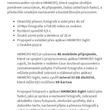
renomovaného výrobce HIKMICRO, která zaujme skvělým
poměrem cena/výkon, 4G připojením, řadou užitečných funkcí, a
především snadným nastavením a bezúdržbovým provozem.
Okamžitý přenos fotografií a videí přes 4G síť
10 Mpx fotografie a Full HD videa se zvukem
Rychlost spouště 0,5 s
Široké zorné pole a detekce až 25 m
Propojení a ovládání přes aplikaci HIKMICRO Sight
v českém jazyce
HIKMICRO M15 je vybavena
4G mobilním připojením
,
které ve spojení s propracovanou aplikací HIKMICRO Sight
zajistí, že budete v reálném čase dostávat upozornění o
zaznamenaném pohybu. Pořízené fotografie a videa si
můžete pohodlně zobrazit a stáhnout přes aplikaci
HIKMICRO Sight, nebo využít
interní 32 GB úložiště
,
které může být rozšířeno
SD kartou
.
Propojení fotopasti s aplikací
HIKMICRO Sight
nabízí plno
funkcí, jako je správa a nastavení fotografií, zobrazení
aktuálního stavu fotopasti, sledování spotřeby dat a
datového tarifu, nastavení příjmu a přenosu fotografií a