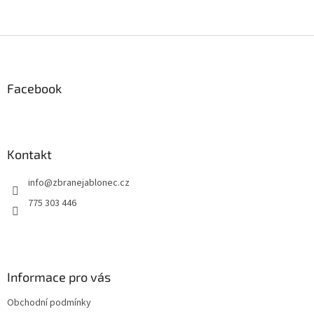
Z
á
p
a
Facebook
t
í
Kontakt
info
@
zbranejablonec.cz
775 303 446
Informace pro vás
Obchodní podmínky