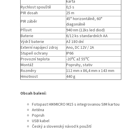
karta
Rychlost spouště
0,5 s
PIR dosah
25 m
45° horizontálně, 60°
PIR záběr
diagonálně
Přísvit
940 nm (12ks led diod)
Baterie
6/12 ks standardních AA
Výdrž baterie
Až 180 dní
Externí napájecí zdroj
Ano, DC 12V / 2A
Stupeň ochrany
IP66
Provozní teplota
-20℃ až 55℃
Montáž
Popruhy, stativ
Rozměry
112 mm x 86,4 mm x 143 mm
Hmotnost
440 g
Obsah
balení:
Fotopast HIKMICRO M15 s integrovanou SIM kartou
Anténa
Popruh
USB kabel
Český a slovenský návod k použití