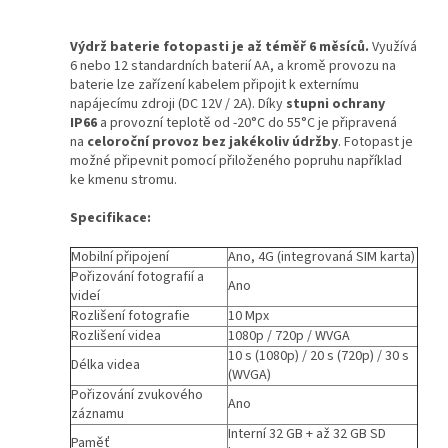
Výdrž baterie fotopasti je až téměř 6 měsíců.
Využívá
6 nebo 12 standardních baterií AA, a kromě provozu na
baterie lze zařízení kabelem připojit k externímu
napájecímu zdroji (DC 12V / 2A). Díky
stupni ochrany
IP66
a provozní teplotě od -20°C do 55°C je připravená
na
celoroční provoz bez jakékoliv údržby
. Fotopast je
možné připevnit pomocí přiloženého popruhu například
ke kmenu stromu.
Specifikace:
Mobilní připojení
Ano, 4G (integrovaná SIM karta)
Pořizování fotografií a
Ano
videí
Rozlišení fotografie
10 Mpx
Rozlišení videa
1080p / 720p / WVGA
10 s (1080p) / 20 s (720p) / 30 s
Délka videa
(WVGA)
Pořizování zvukového
Ano
záznamu
Interní 32 GB + až 32 GB SD
Paměť