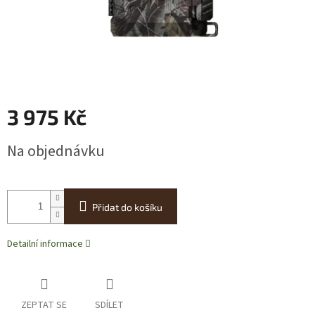
3 975 Kč
Měrná
Na objednávku
cena:
Přidat do košíku
Detailní informace
ZEPTAT SE
SDÍLET