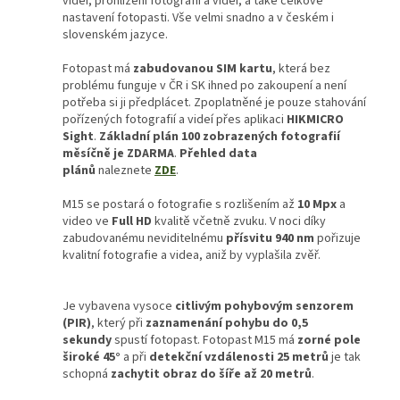
videí, prohlížení fotografií a videí, a také celkové
nastavení fotopasti. Vše velmi snadno a v českém i
slovenském jazyce.
Fotopast má
zabudovanou SIM kartu
, která bez
problému funguje v ČR i SK ihned po zakoupení a není
potřeba si ji předplácet. Zpoplatněné je pouze stahování
pořízených fotografií a videí přes aplikaci
HIKMICRO
Sight
.
Základní plán 100 zobrazených fotografií
měsíčně je ZDARMA
.
Přehled data
plánů
naleznete
ZDE
.
M15 se postará o fotografie s rozlišením až
10 Mpx
a
video ve
Full HD
kvalitě včetně zvuku. V noci díky
zabudovanému neviditelnému
přísvitu 940 nm
pořizuje
kvalitní fotografie a videa, aniž by vyplašila zvěř.
Je vybavena vysoce
citlivým pohybovým senzorem
(PIR)
, který při
zaznamenání pohybu do 0,5
sekundy
spustí fotopast. Fotopast M15 má
zorné pole
široké 45°
a při
detekční vzdálenosti 25 metrů
je tak
schopná
zachytit obraz do šíře až 20 metrů
.