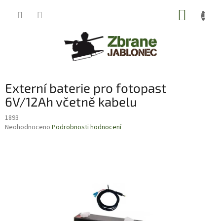
Přejít
NÁKUP
na
obsah
KOŠÍK
Externí baterie pro fotopast
6V/12Ah včetně kabelu
1893
Průměrné
Neohodnoceno
Podrobnosti hodnocení
hodnocení
produktu
je
0,0
z
5
hvězdiček.