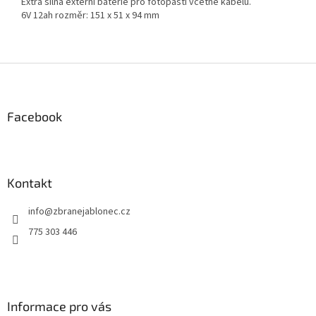
Extra silná externí baterie pro fotopasti včetně kabelu.
6V 12ah rozměr: 151 x 51 x 94 mm
Z
á
p
a
Facebook
t
í
Kontakt
info
@
zbranejablonec.cz
775 303 446
Informace pro vás