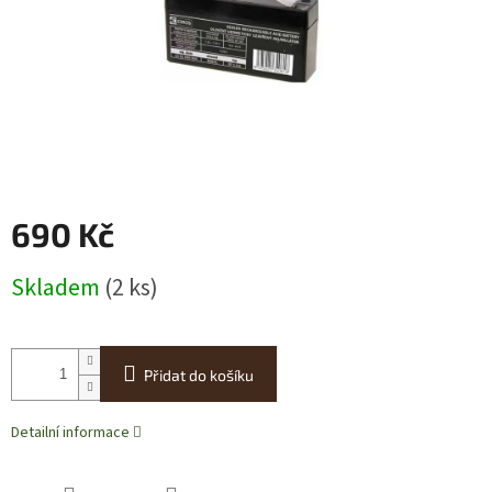
690 Kč
Měrná
Skladem
(2 ks)
cena:
Přidat do košíku
Detailní informace