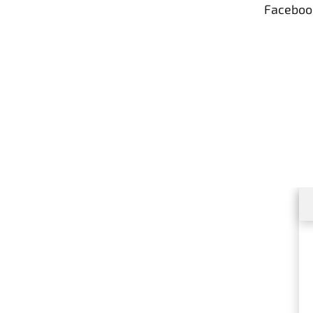
Faceboo
í