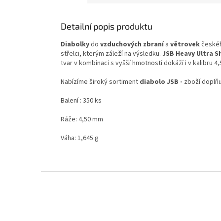
Detailní popis produktu
Diabolky
do
vzduchových zbraní
a
větrovek
české
střelci, kterým záleží na výsledku.
JSB
Heavy Ultra S
tvar v kombinaci s vyšší hmotností dokáží i v kalibru 4,
Nabízíme široký sortiment
diabolo JSB -
zboží doplň
Balení : 350 ks
Ráže: 4,50 mm
Váha: 1,645 g
Z
á
p
a
t