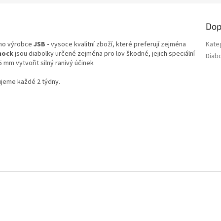
Dop
ho výrobce
JSB -
vysoce kvalitní zboží, které preferují zejména
Kate
hock
jsou diabolky určené zejména pro lov škodné, jejich speciální
Diab
5 mm vytvořit silný ranivý účinek
ujeme každé 2 týdny.