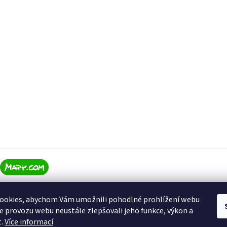
ookies, abychom Vám umožnili pohodlné prohlížení webu
ze provozu webu neustále zlepšovali jeho funkce, výkon a
t.
Více informací