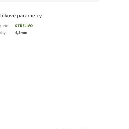
lňkové parametry
gorie
:
STŘELIVO
olky
:
4,5mm