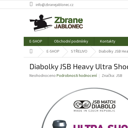
Přejít
info@zbranejablonec.cz
na
obsah
E-SHOP
Obchodní podmínky
Kontakty
Domů
E-SHOP
STŘELIVO
Diabolky JSB Hea
Diabolky JSB Heavy Ultra Sho
Průměrné
Neohodnoceno
Podrobnosti hodnocení
Značka:
JSB
hodnocení
produktu
je
0,0
z
5
hvězdiček.