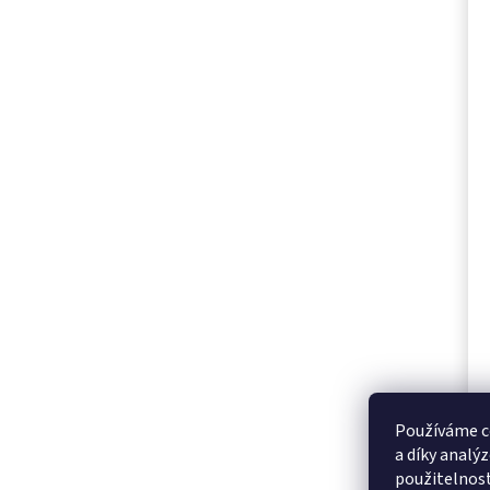
Používáme c
a díky analý
použitelnos