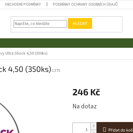
OBCHODNÍ PODMÍNKY
PODMÍNKY OCHRANY OSOBNÍCH ÚDAJŮ
HLEDAT
vy Ultra Shock 4,50 (350ks)
ck 4,50 (350ks)
1375
246 Kč
Měrná
Na dotaz
cena:
Přidat do koš