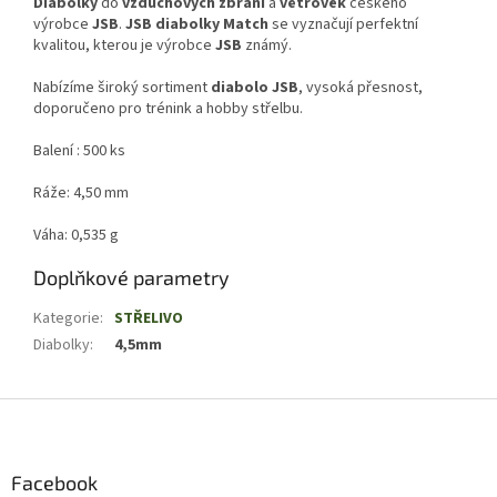
Diabolky
do
vzduchových zbraní
a
větrovek
českého
výrobce
JSB
.
JSB
diabolky
Match
se vyznačují perfektní
kvalitou, kterou je výrobce
JSB
známý.
Nabízíme široký sortiment
diabolo JSB
, vysoká přesnost,
doporučeno pro trénink a hobby střelbu.
Balení : 500 ks
Ráže: 4,50 mm
Váha: 0,535 g
Doplňkové parametry
Kategorie
:
STŘELIVO
Diabolky
:
4,5mm
Z
á
p
a
Facebook