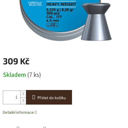
309 Kč
Měrná
Skladem
(7 ks)
cena:
Přidat do košíku
Detailní informace