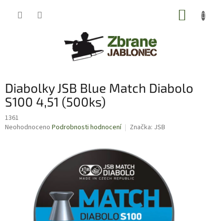
Přejít
NÁKUP
na
obsah
KOŠÍK
Diabolky JSB Blue Match Diabolo
S100 4,51 (500ks)
1361
Průměrné
Neohodnoceno
Podrobnosti hodnocení
Značka:
JSB
hodnocení
produktu
je
0,0
z
5
hvězdiček.