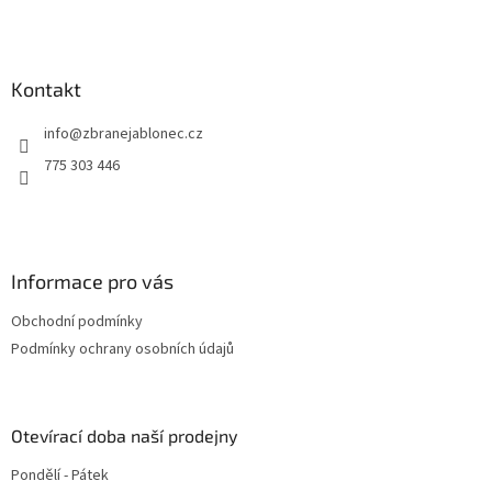
t
í
Kontakt
info
@
zbranejablonec.cz
775 303 446
Informace pro vás
Obchodní podmínky
Podmínky ochrany osobních údajů
Otevírací doba naší prodejny
Pondělí - Pátek