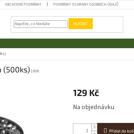
OBCHODNÍ PODMÍNKY
PODMÍNKY OCHRANY OSOBNÍCH ÚDAJŮ
HLEDAT
0ks)
 (500ks)
1608
129 Kč
Měrná
Na objednávku
cena:
Přidat do koš