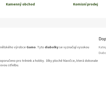
Kamenný obchod
Komisní prodej
Dop
nělského výrobce
Gamo
. Tyto
diabolky
se vyznačují vysokou
Kate
Diab
doporučeno pro trénink a hobby. Díky ploché hlavičce, která dokonale
čovou střelbu.