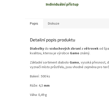
Individuální přístup
Popis
Diskuze
Detailní popis produktu
Diabolky
do
vzduchových zbraní
a
větrovek
od špa
kvalitou, kterou je výrobce
Gamo
známý.
Základní sortiment diabolo
Gamo
, vysoká přesnost, 
vyznačí místo průstřelu, jsou vhodné zejména pro ter
Balení : 500 ks
Ráže: 4,5
mm
Váha: 0,49 g