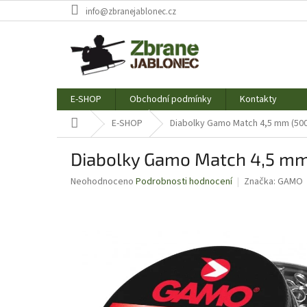
Přejít
info@zbranejablonec.cz
na
obsah
E-SHOP
Obchodní podmínky
Kontakty
Domů
E-SHOP
Diabolky Gamo Match 4,5 mm (50
Diabolky Gamo Match 4,5 mm
Průměrné
Neohodnoceno
Podrobnosti hodnocení
Značka:
GAMO
hodnocení
produktu
je
0,0
z
5
hvězdiček.