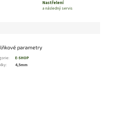
Nastřelení
a následný servis
lňkové parametry
gorie
:
E-SHOP
olky
:
4,5mm