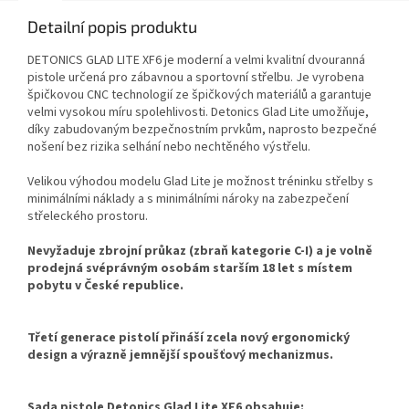
Detailní popis produktu
DETONICS GLAD LITE XF6 je moderní a velmi kvalitní dvouranná
pistole určená pro zábavnou a sportovní střelbu. Je vyrobena
špičkovou CNC technologií ze špičkových materiálů a garantuje
velmi vysokou míru spolehlivosti. Detonics Glad Lite umožňuje,
díky zabudovaným bezpečnostním prvkům, naprosto bezpečné
nošení bez rizika selhání nebo nechtěného výstřelu.
Velikou výhodou modelu Glad Lite je možnost tréninku střelby s
minimálními náklady a s minimálními nároky na zabezpečení
střeleckého prostoru.
Nevyžaduje zbrojní průkaz (zbraň kategorie C-I) a je volně
prodejná svéprávným osobám starším 18 let s místem
pobytu v České republice.
Třetí generace pistolí přináší zcela nový ergonomický
design a výrazně jemnější spoušťový mechanizmus.
Sada pistole Detonics Glad Lite XF6 obsahuje: