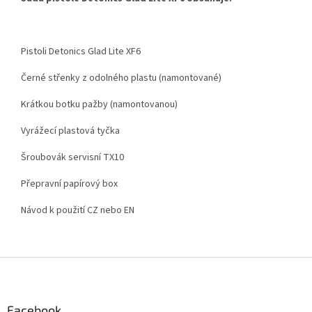
Pistoli Detonics Glad Lite XF6
Černé střenky z odolného plastu (namontované)
Krátkou botku pažby (namontovanou)
Vyrážecí plastová tyčka
Šroubovák servisní TX10
Přepravní papírový box
Návod k použití CZ nebo EN
Z
á
p
a
Facebook