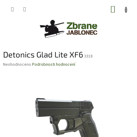
Přejít
NÁKUP
na
obsah
KOŠÍK
Detonics Glad Lite XF6
3318
Průměrné
Neohodnoceno
Podrobnosti hodnocení
hodnocení
produktu
je
0,0
z
5
hvězdiček.