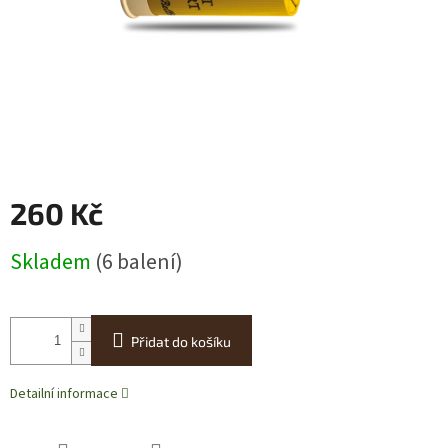
260 Kč
Měrná
Skladem
(6 balení)
cena:
Přidat do košíku
Detailní informace