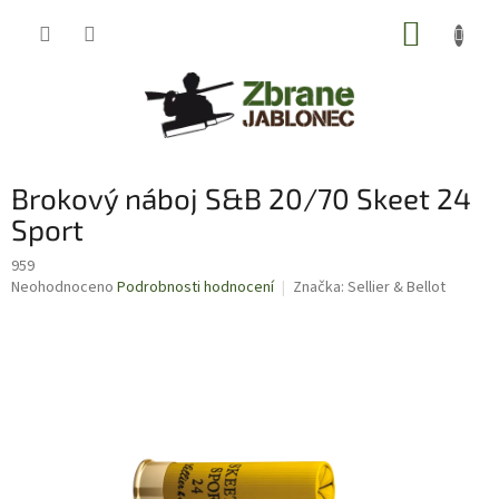
Přejít
NÁKUP
na
obsah
KOŠÍK
Brokový náboj S&B 20/70 Skeet 24
Sport
959
Průměrné
Neohodnoceno
Podrobnosti hodnocení
Značka:
Sellier & Bellot
hodnocení
produktu
je
0,0
z
5
hvězdiček.