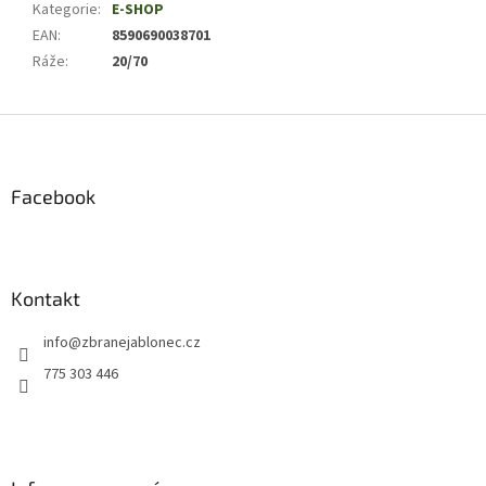
Kategorie
:
E-SHOP
EAN
:
8590690038701
Ráže
:
20/70
Z
á
p
a
Facebook
t
í
Kontakt
info
@
zbranejablonec.cz
775 303 446