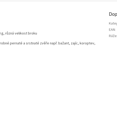
Dop
Kate
EAN
:
 g, různá velikost broku
Ráže
robné pernaté a srstnaté zvěře např. bažant, zajíc, koroptev,