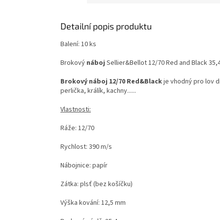
Detailní popis produktu
Balení: 10 ks
Brokový
náboj
Sellier&Bellot 12/70 Red and Black 35,4
Brokový náboj 12/70 Red&Black
je vhodný pro lov d
perlička, králík, kachny......
Vlastnosti:
Ráže: 12/70
Rychlost: 390 m/s
Nábojnice: papír
Zátka: plsť (bez košíčku)
Výška kování: 12,5 mm