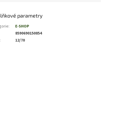
lňkové parametry
gorie
:
E-SHOP
8590690150854
:
12/70