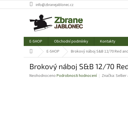
Přejít
info@zbranejablonec.cz
na
obsah
E-SHOP
Obchodní podmínky
Kontakty
Domů
E-SHOP
Brokový náboj S&B 12/70 Red and
Brokový náboj S&B 12/70 Red
Průměrné
Neohodnoceno
Podrobnosti hodnocení
Značka:
Sellier
hodnocení
produktu
je
0,0
z
5
hvězdiček.