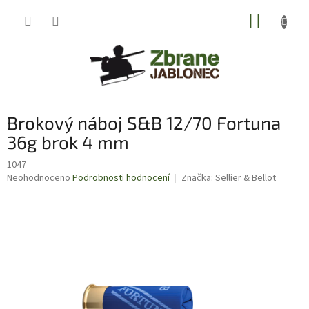
Přejít
NÁKUP
na
obsah
KOŠÍK
Brokový náboj S&B 12/70 Fortuna
36g brok 4 mm
1047
Průměrné
Neohodnoceno
Podrobnosti hodnocení
Značka:
Sellier & Bellot
hodnocení
produktu
je
0,0
z
5
hvězdiček.