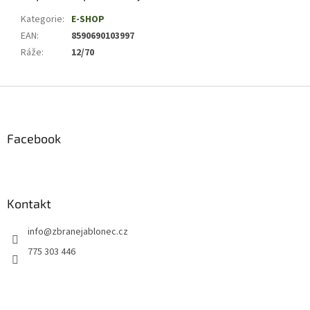
Kategorie
:
E-SHOP
EAN
:
8590690103997
Ráže
:
12/70
Z
á
p
a
Facebook
t
í
Kontakt
info
@
zbranejablonec.cz
775 303 446