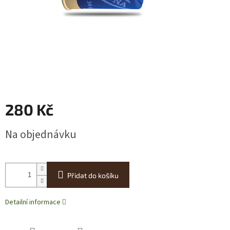
280 Kč
Měrná
Na objednávku
cena:
Přidat do košíku
Detailní informace