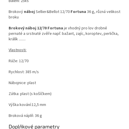
Balení: 25ks
Brokový
náboj
Sellier&Bellot 12/70
Fortuna
36 g, různá velikost
broku
Brokový náboj 12/70 Fortuna
je vhodný pro lov drobné
pernaté a srstnaté zvěře např. bažant, zajíc, koroptev, perlička,
králík ........
Vlastnosti:
Ráže: 12/70
Rychlost: 385 m/s
Nábojnice: plast
Zátka: plast (s košíčkem)
Výška kování:12,5 mm
Broková náplň: 36 g
Doplňkové parametry