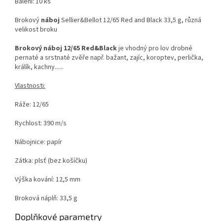
Balení: 10 ks
Brokový
náboj
Sellier&Bellot 12/65 Red and Black 33,5 g, různá
velikost broku
Brokový náboj 12/65 Red&Black
je vhodný pro lov drobné
pernaté a srstnaté zvěře např. bažant, zajíc, koroptev, perlička,
králík, kachny......
Vlastnosti:
Ráže: 12/65
Rychlost: 390 m/s
Nábojnice: papír
Zátka: plsť (bez košíčku)
Výška kování: 12,5 mm
Broková náplň: 33,5 g
Doplňkové parametry