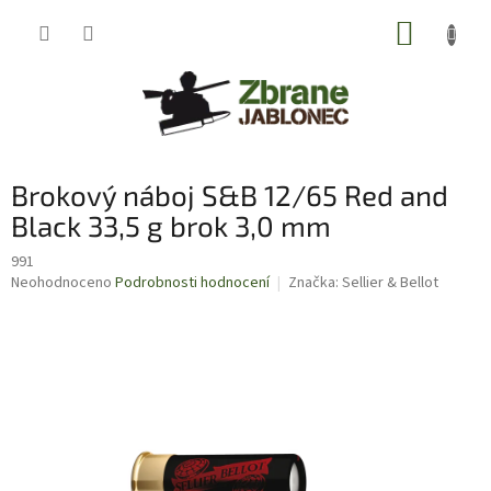
Přejít
NÁKUP
na
obsah
KOŠÍK
Brokový náboj S&B 12/65 Red and
Black 33,5 g brok 3,0 mm
991
Průměrné
Neohodnoceno
Podrobnosti hodnocení
Značka:
Sellier & Bellot
hodnocení
produktu
je
0,0
z
5
hvězdiček.