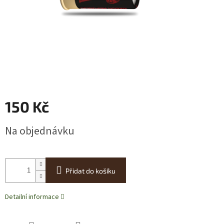
150 Kč
Měrná
Na objednávku
cena:
Přidat do košíku
Detailní informace