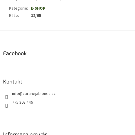
Kategorie
:
E-SHOP
Ráže
:
12/65
Z
á
p
a
Facebook
t
í
Kontakt
info
@
zbranejablonec.cz
775 303 446
Informace pro vás