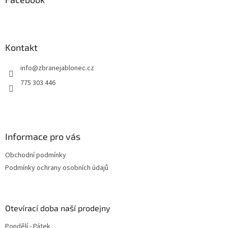
t
í
Kontakt
info
@
zbranejablonec.cz
775 303 446
Informace pro vás
Obchodní podmínky
Podmínky ochrany osobních údajů
Otevírací doba naší prodejny
Pondělí - Pátek