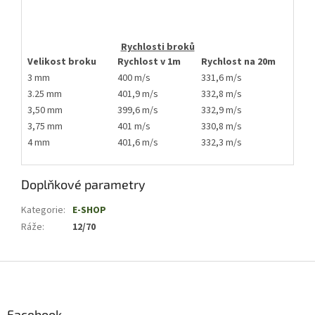
Rychlosti broků
Velikost broku
Rychlost v 1m
Rychlost na 20m
3 mm
400 m/s
331,6 m/s
3.25 mm
401,9 m/s
332,8 m/s
3,50 mm
399,6 m/s
332,9 m/s
3,75 mm
401 m/s
330,8 m/s
4 mm
401,6 m/s
332,3 m/s
Doplňkové parametry
Kategorie
:
E-SHOP
Ráže
:
12/70
Z
á
p
a
Facebook