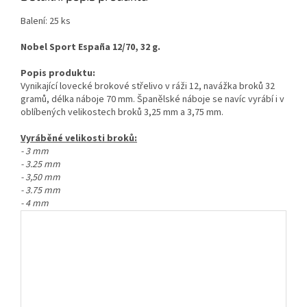
Balení: 25 ks
Nobel Sport España 12/70, 32 g.
Popis produktu:
Vynikající lovecké brokové střelivo v ráži 12, navážka broků 32
gramů, délka náboje 70 mm. Španělské náboje se navíc vyrábí i v
oblíbených velikostech broků 3,25 mm a 3,75 mm.
Vyráběné velikosti broků:
- 3 mm
- 3.25 mm
- 3,50 mm
- 3.75 mm
- 4 mm