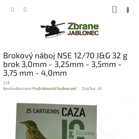
Přejít
NÁKUP
na
obsah
KOŠÍK
Brokový náboj NSE 12/70 J&G 32 g
brok 3,0mm - 3,25mm - 3,5mm -
3,75 mm - 4,0mm
118
Průměrné
Neohodnoceno
Podrobnosti hodnocení
Značka:
JG
hodnocení
produktu
je
0,0
z
5
hvězdiček.