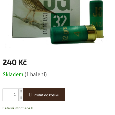
240 Kč
Měrná
Skladem
(1 balení)
cena:
Přidat do košíku
Detailní informace