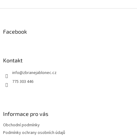
Z
á
p
a
Facebook
t
í
Kontakt
info
@
zbranejablonec.cz
775 303 446
Informace pro vás
Obchodní podmínky
Podmínky ochrany osobních údajů