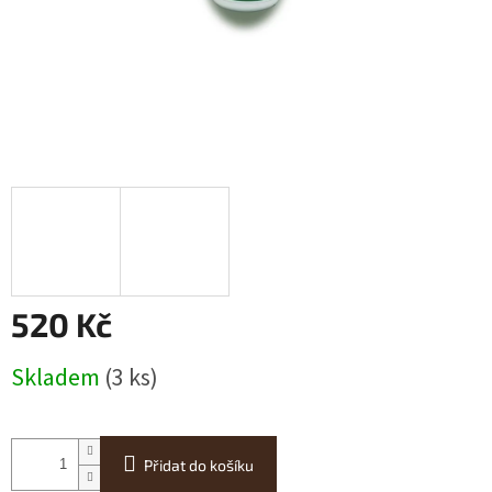
520 Kč
Měrná
Skladem
(3 ks)
cena:
Přidat do košíku