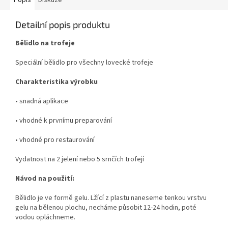
Popis
Diskuze
Detailní popis produktu
Bělidlo na trofeje
Speciální bělidlo pro všechny lovecké trofeje
Charakteristika výrobku
• snadná aplikace
• vhodné k prvnímu preparování
• vhodné pro restaurování
Vydatnost na 2 jelení nebo 5 srnčích trofejí
Návod
na použití:
Bělidlo je ve formě gelu. Lžící z plastu naneseme tenkou vrstvu
gelu na bělenou plochu, necháme působit 12-24 hodin, poté
vodou opláchneme.