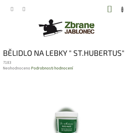
Přejít
NÁKUP
na
obsah
KOŠÍK
BĚLIDLO NA LEBKY " ST.HUBERTUS"
7183
Průměrné
Neohodnoceno
Podrobnosti hodnocení
hodnocení
produktu
je
0,0
z
5
hvězdiček.