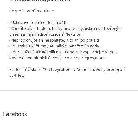
Bezpečnostní instrukce:
- Uchovávejte mimo dosah dětí.
- Chraňte před teplem, horkými povrchy, jiskrami, otevřeným
ohněm a jinými zdroji vznícení. Nekuřte.
- Nepropichujte ani nespalujte, a to ani po použití.
- Při styku s kůží: omyjte velkým množstvím vody.
- Při zasažení očí: několik minut opatrně vyplachujte vodou.
Nositelé kontaktních čoček je co nejrychleji vyjmout.
Evidenční číslo. N-72671, vyrobeno v Německu. Volný prodej od
18-ti let.
Z
á
p
a
Facebook
t
í