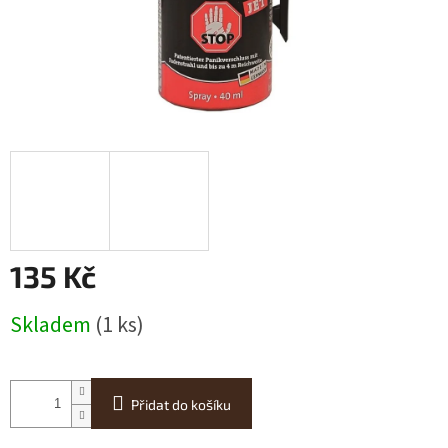
135 Kč
Měrná
Skladem
(1 ks)
cena:
Přidat do košíku