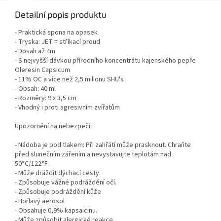
Detailní popis produktu
- Praktická spona na opasek
- Tryska: JET = stříkací proud
- Dosah až 4m
- S nejvyšší dávkou přírodního koncentrátu kajenského pepře
Oleresin Capsicum
- 11% OC a více než 2,5 milionu SHU's
- Obsah: 40 ml
- Rozměry: 9 x 3,5 cm
- Vhodný i proti agresivním zvířatům
Upozornění na nebezpečí:
- Nádoba je pod tlakem: Při zahřátí může prasknout. Chraňte
před slunečním zářením a nevystavujte teplotám nad
50°C/122°F.
- Může dráždit dýchací cesty.
- Způsobuje vážné podráždění očí.
- Způsobuje podráždění kůže
- Hořlavý aerosol
- Obsahuje 0,9% kapsaicinu.
- Může způsobit alergické reakce