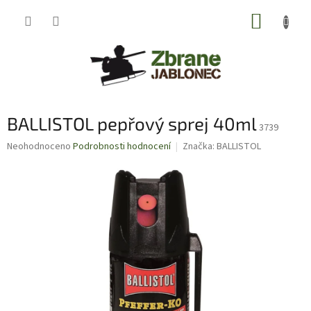
Přejít
NÁKUP
na
obsah
KOŠÍK
BALLISTOL pepřový sprej 40ml
3739
Průměrné
Neohodnoceno
Podrobnosti hodnocení
Značka:
BALLISTOL
hodnocení
produktu
je
0,0
z
5
hvězdiček.