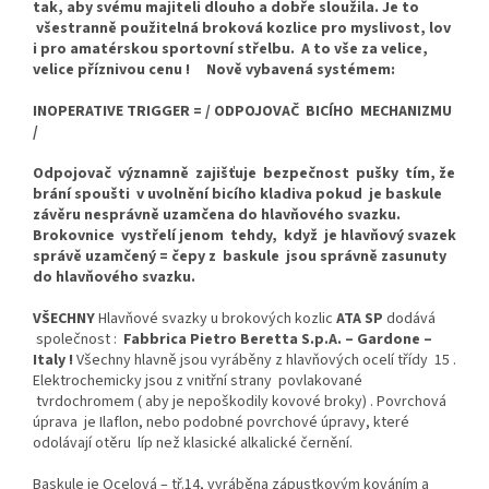
tak, aby svému majiteli dlouho a dobře sloužila. Je to
všestranně použitelná broková kozlice pro myslivost, lov
i pro amatérskou sportovní střelbu. A to vše za velice,
velice příznivou cenu ! Nově vybavená systémem:
INOPERATIVE TRIGGER = / ODPOJOVAČ BICÍHO MECHANIZMU
/
Odpojovač významně zajišťuje bezpečnost pušky tím, že
brání spoušti v uvolnění bicího kladiva pokud je baskule
závěru nesprávně uzamčena do hlavňového svazku.
Brokovnice vystřelí jenom tehdy, když je hlavňový svazek
správě uzamčený = čepy z baskule jsou správně zasunuty
do hlavňového svazku.
VŠECHNY
Hlavňové svazky u brokových kozlic
ATA SP
dodává
společnost :
Fabbrica Pietro Beretta S.p.A.
– Gardone –
Italy !
Všechny hlavně jsou vyráběny z hlavňových ocelí třídy 15 .
Elektrochemicky jsou z vnitřní strany povlakované
tvrdochromem ( aby je nepoškodily kovové broky) . Povrchová
úprava je Ilaflon, nebo podobné povrchové úpravy, které
odolávají otěru líp než klasické alkalické černění.
Baskule je Ocelová – tř.14, vyráběna zápustkovým kováním a