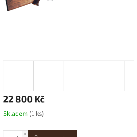
22 800 Kč
Měrná
Skladem
(1 ks)
cena: