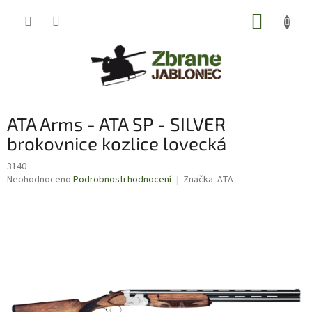
Přejít
NÁKUP
na
obsah
KOŠÍK
ATA Arms - ATA SP - SILVER
brokovnice kozlice lovecká
3140
Průměrné
Neohodnoceno
Podrobnosti hodnocení
Značka:
ATA
hodnocení
produktu
je
0,0
z
5
hvězdiček.