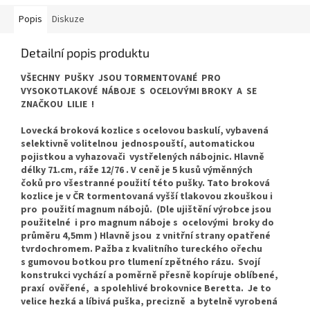
Popis
Diskuze
Detailní popis produktu
VŠECHNY PUŠKY JSOU TORMENTOVANÉ PRO
VYSOKOTLAKOVÉ NÁBOJE S OCELOVÝMI BROKY A SE
ZNAČKOU LILIE !
Lovecká broková kozlice s ocelovou baskulí, vybavená
selektivně volitelnou jednospouští, automatickou
pojistkou a vyhazovači vystřelených nábojnic. Hlavně
délky 71.cm, ráže 12/76 . V ceně je 5 kusů výměnných
čoků pro všestranné použití této pušky. Tato broková
kozlice je v ČR tormentovaná vyšší tlakovou zkouškou i
pro použití magnum nábojů. (Dle ujištění výrobce jsou
použitelné i pro magnum náboje s ocelovými broky do
průměru 4,5mm ) Hlavně jsou z vnitřní strany opatřené
tvrdochromem. Pažba z kvalitního tureckého ořechu
s gumovou botkou pro tlumení zpětného rázu. Svojí
konstrukci vychází a poměrně přesně kopíruje oblíbené,
praxí ověřené, a spolehlivé brokovnice Beretta. Je to
velice hezká a líbivá puška, precizně a bytelně vyrobená