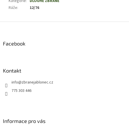
Kategorie
:
DLOUHÉ ZBRANĚ
Ráže
:
12/76
Z
á
p
a
Facebook
t
í
Kontakt
info
@
zbranejablonec.cz
775 303 446
Informace pro vás