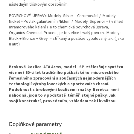
následným třískovým obráběním.
POVRCHOVÉ ÚPRAVY: Modely Silver = Chromování / Modely
Nickel = Povlak galanterním Niklem / Modely Superior – ( vzhled
mramorového kalení ) je to chemická povrchová úprava,
Organics-Chemical-Proces , je to velice trvalý povrch. Modely :
Black + Bronze + Grey = stříkaný a posléze vypalovaný lak. ( jako
u aut )
Broková kozlice ATA Arms, model - SP ztělesňuje syntézu
více než 60-ti let tradičního puškařského mistrovského
řemeslného zpracování a současných nejmodernějších
technologií výroby loveckých a sportovních zbraní.
Podobnost s brokovými kozlicemi značky Beretta není
náhodná, jsou to v podstatě téměř stejné pušky. Jak
svojí konstrukcí, provedením, vzhledem tak i kvalitou.
Doplňkové parametry