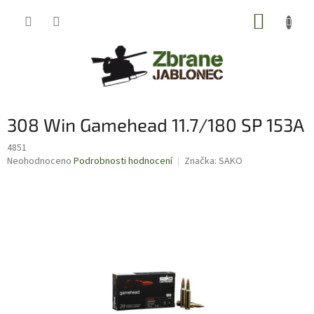
Přejít
NÁKUP
na
obsah
KOŠÍK
308 Win Gamehead 11.7/180 SP 153A
4851
Průměrné
Neohodnoceno
Podrobnosti hodnocení
Značka:
SAKO
hodnocení
produktu
je
0,0
z
5
hvězdiček.