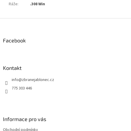
Ráže
:
.308 Win
Z
á
p
a
Facebook
t
í
Kontakt
info
@
zbranejablonec.cz
775 303 446
Informace pro vás
Obchodní podmínky