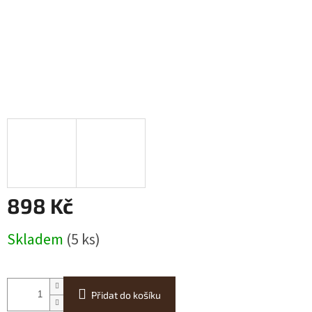
898 Kč
Měrná
Skladem
(5 ks)
cena:
Přidat do košíku