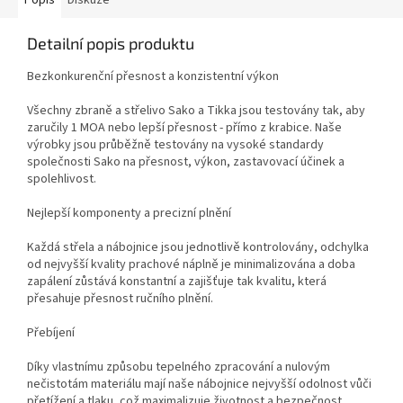
Popis
Diskuze
Detailní popis produktu
Bezkonkurenční přesnost a konzistentní výkon
Všechny zbraně a střelivo Sako a Tikka jsou testovány tak, aby
zaručily 1 MOA nebo lepší přesnost - přímo z krabice.
Naše
výrobky jsou průběžně testovány na vysoké standardy
společnosti Sako na přesnost, výkon, zastavovací účinek a
spolehlivost.
Nejlepší komponenty a precizní plnění
Každá střela a nábojnice jsou jednotlivě kontrolovány, odchylka
od nejvyšší kvality prachové náplně je minimalizována a doba
zapálení zůstává konstantní a zajišťuje tak kvalitu, která
přesahuje přesnost ručního plnění.
Přebíjení
Díky vlastnímu způsobu tepelného zpracování a nulovým
nečistotám materiálu mají naše nábojnice nejvyšší odolnost vůči
přetížení a tlaku, což maximalizuje životnost a bezpečnost