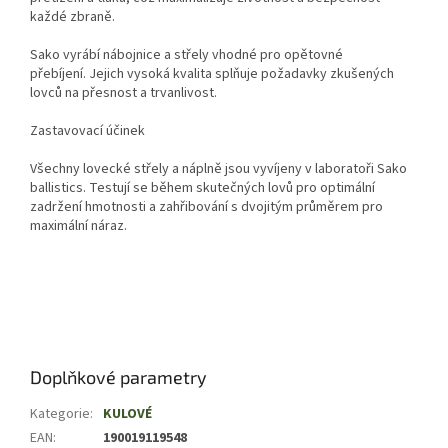
každé zbraně.
Sako vyrábí nábojnice a střely vhodné pro opětovné
přebíjení. Jejich vysoká kvalita splňuje požadavky zkušených
lovců na přesnost a trvanlivost.
Zastavovací účinek
Všechny lovecké střely a náplně jsou vyvíjeny v laboratoři Sako
ballistics. Testují se během skutečných lovů pro optimální
zadržení hmotnosti a zahřibování s dvojitým průměrem pro
maximální náraz.
Doplňkové parametry
Kategorie
:
KULOVÉ
EAN
:
190019119548