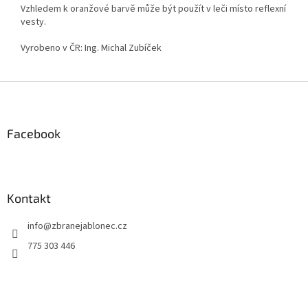
Vzhledem k oranžové barvě může být použít v leči místo reflexní
vesty.
Vyrobeno v ČR: Ing. Michal Zubíček
Z
á
p
a
Facebook
t
í
Kontakt
info
@
zbranejablonec.cz
775 303 446