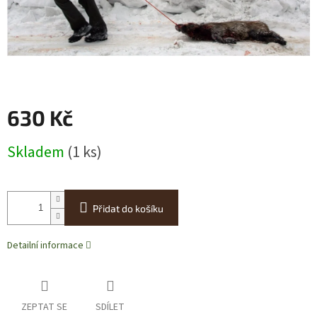
630 Kč
Měrná
Skladem
(1 ks)
cena:
Přidat do košíku
Detailní informace
ZEPTAT SE
SDÍLET